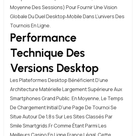
Moyenne Des Sessions) Pour Fournir Une Vision
Globale Du Duel Desktop‑mobile Dans L’univers Des
Tournois En Ligne.
Performance
Technique Des
Versions Desktop
Les Plateformes Desktop Bénéficient D’une
Architecture Matérielle Largement Supérieure Aux
Smartphones Grand Public. En Moyenne, Le Temps
De Chargement Initial D’une Page De Tournoi Se
Situe Autour De 1,8 S Sur Les Sites Classés Par
Smile Smartgrids.Fr Comme Étant Parmi Les
Meilleurs Casino En Ligne France Légal. Cette