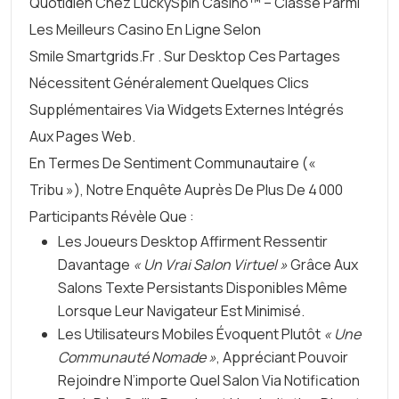
Quotidien Chez LuckySpin Casino™ – Classé Parmi
Les Meilleurs Casino En Ligne Selon
Smile Smartgrids.Fr . Sur Desktop Ces Partages
Nécessitent Généralement Quelques Clics
Supplémentaires Via Widgets Externes Intégrés
Aux Pages Web.
En Termes De Sentiment Communautaire («
Tribu »), Notre Enquête Auprès De Plus De 4 000
Participants Révèle Que :
Les Joueurs Desktop Affirment Ressentir
Davantage
« Un Vrai Salon Virtuel »
Grâce Aux
Salons Texte Persistants Disponibles Même
Lorsque Leur Navigateur Est Minimisé.
Les Utilisateurs Mobiles Évoquent Plutôt
« Une
Communauté Nomade »
, Appréciant Pouvoir
Rejoindre N’importe Quel Salon Via Notification