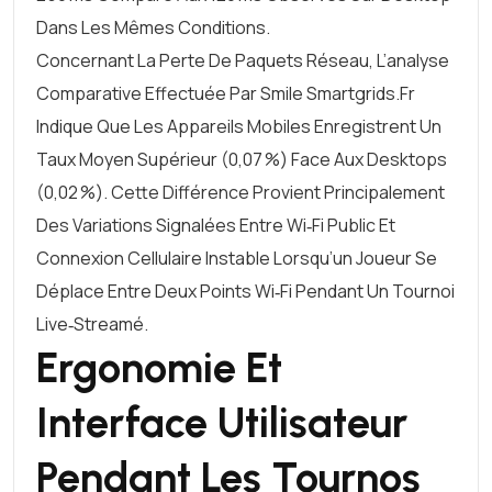
Dans Les Mêmes Conditions.
Concernant La Perte De Paquets Réseau, L’analyse
Comparative Effectuée Par Smile Smartgrids.Fr
Indique Que Les Appareils Mobiles Enregistrent Un
Taux Moyen Supérieur (0,07 %) Face Aux Desktops
(0,02 %). Cette Différence Provient Principalement
Des Variations Signalées Entre Wi‑Fi Public Et
Connexion Cellulaire Instable Lorsqu’un Joueur Se
Déplace Entre Deux Points Wi‑Fi Pendant Un Tournoi
Live‑streamé.
Ergonomie Et
Interface Utilisateur
Pendant Les Tournos