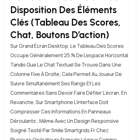
Disposition Des Éléments
Clés (tableau Des Scores,
Chat, Boutons D’action)
Sur Grand Écran Desktop, Le Tableau Des Scores
Occupe Généralement 25 % De L’espace Horizontal
Tandis Que Le Chat Textuel Se Trouve Dans Une
Colonne Fixe À Droite; Cela Permet Au Joueur De
Suivre Simultanément Ses Rangs Et Les
Commentaires Sans Devoir Faire Défiler L’écran. En
Revanche, Sur Smartphone L’interface Doit
Compresser Ces Informations En Panneaux
Déroulants ; Même Avec Un Design Responsive
Soigné Testé Par Smile Smartgrids.Fr Chez
Plusieurs Opérateurs Français Légaux Comme