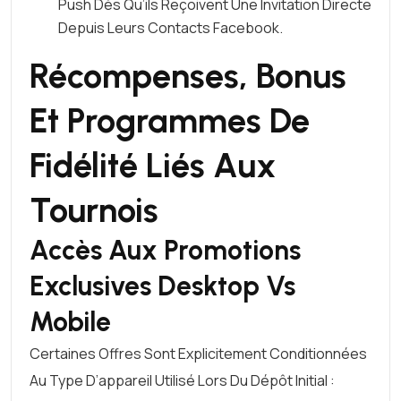
Push Dès Qu’ils Reçoivent Une Invitation Directe
Depuis Leurs Contacts Facebook.
Récompenses, Bonus
Et Programmes De
Fidélité Liés Aux
Tournois
Accès Aux Promotions
Exclusives Desktop Vs
Mobile
Certaines Offres Sont Explicitement Conditionnées
Au Type D’appareil Utilisé Lors Du Dépôt Initial :