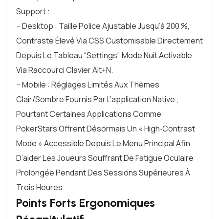
Support :
– Desktop : Taille Police Ajustable Jusqu’à 200 %,
Contraste Élevé Via CSS Customisable Directement
Depuis Le Tableau “Settings”, Mode Nuit Activable
Via Raccourci Clavier Alt+N.
– Mobile : Réglages Limités Aux Thèmes
Clair/sombre Fournis Par L’application Native ;
Pourtant Certaines Applications Comme
PokerStars Offrent Désormais Un « High‑Contrast
Mode » Accessible Depuis Le Menu Principal Afin
D’aider Les Joueurs Souffrant De Fatigue Oculaire
Prolongée Pendant Des Sessions Supérieures À
Trois Heures.
Points Forts Ergonomiques