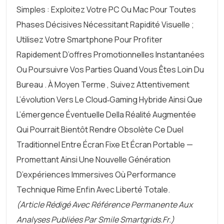
Simples : Exploitez Votre PC Ou Mac Pour Toutes
Phases Décisives Nécessitant Rapidité Visuelle ;
Utilisez Votre Smartphone Pour Profiter
Rapidement D’offres Promotionnelles Instantanées
Ou Poursuivre Vos Parties Quand Vous Êtes Loin Du
Bureau . À Moyen Terme , Suivez Attentivement
L’évolution Vers Le Cloud‑gaming Hybride Ainsi Que
L’émergence Éventuelle Della Réalité Augmentée
Qui Pourrait Bientôt Rendre Obsolète Ce Duel
Traditionnel Entre Écran Fixe Et Écran Portable —
Promettant Ainsi Une Nouvelle Génération
D’expériences Immersives Où Performance
Technique Rime Enfin Avec Liberté Totale.
(Article Rédigé Avec Référence Permanente Aux
Analyses Publiées Par Smile Smartgrids.Fr.)