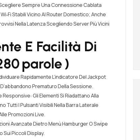
le Scegliere Sempre Una Connessione Cablata
Wi‑Fi Stabili Vicino Al Router Domestico; Anche
vvisi Nella Latenza Scegliendo Server Più Vicini
nte E Facilità Di
280 Parole )
ndividuare Rapidamente L’indicatore Del Jackpot
io D’abbandono Prematuro Della Sessione.
Responsive: Gli Elementi Si Riadattano Alla
tti I Pulsanti Visibili Nella Barra Laterale
lle Promozioni Live.
ioni Avanzate Dietro Menù Hamburger O Swipe
 Sui Piccoli Display.