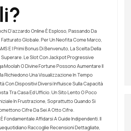
li?
Giochi D’azzardo Online È Esploso, Passando Da
 Di Fatturato Globale. Per Un Neofita Come Marco,
S E I Primi Bonus Di Benvenuto, La Scelta Della
a Superare. Le Slot Con Jackpot Progressive
ega Moolah O Divine Fortune Possono Aumentare Il
, Ma Richiedono Una Visualizzazione In Tempo
tà Con Dispositivi Diversi Influisce Sulla Capacità
osta Tra Casa Ed Ufficio. Un Sito Lento O Poco
niziale In Frustrazione, Soprattutto Quando Si
omettono Cifre Da Sei A Otto Cifre.
È Fondamentale Affidarsi A Guide Indipendenti. Il
uequotidiano Raccoglie Recensioni Dettagliate,