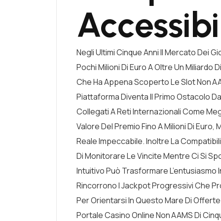
Accessibi
Negli Ultimi Cinque Anni Il Mercato Dei 
Pochi Milioni Di Euro A Oltre Un Miliardo
Che Ha Appena Scoperto Le Slot Non AAM
Piattaforma Diventa Il Primo Ostacolo D
Collegati A Reti Internazionali Come M
Valore Del Premio Fino A Milioni Di Euro
Reale Impeccabile. Inoltre La Compatibili
Di Monitorare Le Vincite Mentre Ci Si Sp
Intuitivo Può Trasformare L’entusiasmo I
Rincorrono I Jackpot Progressivi Che Pr
Per Orientarsi In Questo Mare Di Offerte 
Portale
Casino Online Non AAMS
Di Cinq