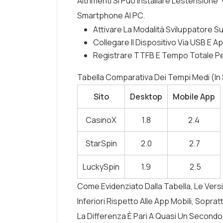
Altrimenti Si Può Installare L’estensio
Smartphone Al PC.
Attivare La Modalità Sviluppatore Su
Collegare Il Dispositivo Via USB E
Registrare TTFB E Tempo Totale Pe
Tabella Comparativa Dei Tempi Medi (in
Sito
Desktop
Mobile App
CasinoX
1.​8
2.​4
StarSpin
2.​0
­ 2.​7
LuckySpin
1.​9
2.​5
Come Evidenziato Dalla Tabella, Le V
Inferiori Rispetto Alle App Mobili, Sopra
La Differenza È Pari A Quasi Un Secondo