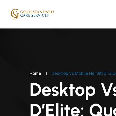
Home
|
Desktop Vs Mobile Nei Siti Di Gi
Desktop Vs
D’Elite: Q