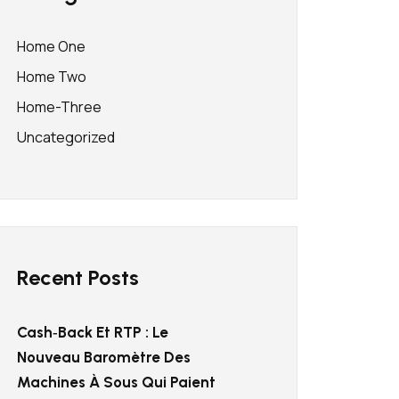
Home One
Home Two
Home-Three
Uncategorized
Recent Posts
Cash‑back Et RTP : Le
Nouveau Baromètre Des
Machines À Sous Qui Paient