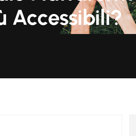
ù Accessibili?