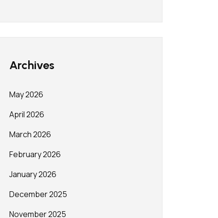
Archives
May 2026
April 2026
March 2026
February 2026
January 2026
December 2025
November 2025