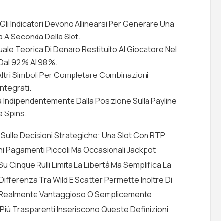
 Gli Indicatori Devono Allinearsi Per Generare Una
a A Seconda Della Slot.
ale Teorica Di Denaro Restituito Al Giocatore Nel
Dal 92 % Al 98 %.
 Altri Simboli Per Completare Combinazioni
ntegrati.
 Indipendentemente Dalla Posizione Sulla Payline
e Spins.
 Sulle Decisioni Strategiche: Una Slot Con RTP
ochi Pagamenti Piccoli Ma Occasionali Jackpot
Su Cinque Rulli Limita La Libertà Ma Semplifica La
Differenza Tra Wild E Scatter Permette Inoltre Di
a Realmente Vantaggioso O Semplicemente
 Più Trasparenti Inseriscono Queste Definizioni