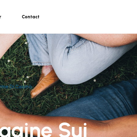
r
Contact
orme Di Casinò
agine Sui