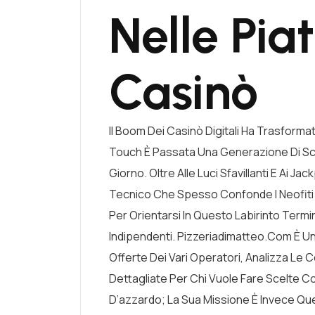
Nelle Pia
Casinò
Il Boom Dei Casinò Digitali Ha Trasformat
Touch È Passata Una Generazione Di Sc
Giorno. Oltre Alle Luci Sfavillanti E Ai J
Tecnico Che Spesso Confonde I Neofiti 
Per Orientarsi In Questo Labirinto Termi
Indipendenti. Pizzeriadimatteo.Com È U
Offerte Dei Vari Operatori, Analizza Le 
Dettagliate Per Chi Vuole Fare Scelte Co
D’azzardo; La Sua Missione È Invece Que