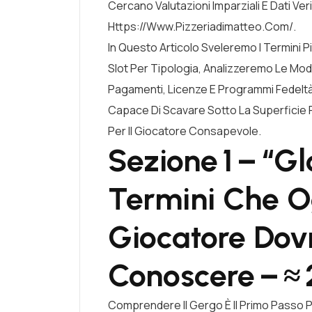
Cercano Valutazioni Imparziali E Dati Verifi
Https://www.pizzeriadimatteo.com/
.
In Questo Articolo Sveleremo I Termini P
Slot Per Tipologia, Analizzeremo Le Mo
Pagamenti, Licenze E Programmi Fedeltà. 
Capace Di Scavare Sotto La Superficie P
Per Il Giocatore Consapevole.
Sezione 1 – “Gl
Termini Che O
Giocatore Do
Conoscere – ≈ 
Comprendere Il Gergo È Il Primo Passo Pe