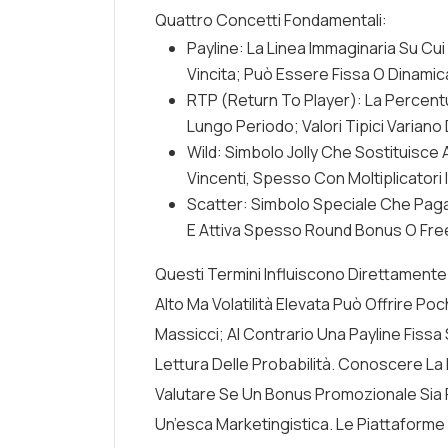
Quattro Concetti Fondamentali:
Payline: La Linea Immaginaria Su Cui
Vincita; Può Essere Fissa O Dinamic
RTP (Return To Player): La Percentu
Lungo Periodo; Valori Tipici Variano 
Wild: Simbolo Jolly Che Sostituisce
Vincenti, Spesso Con Moltiplicatori I
Scatter: Simbolo Speciale Che Paga
E Attiva Spesso Round Bonus O Fre
Questi Termini Influiscono Direttamente
Alto Ma Volatilità Elevata Può Offrire P
Massicci; Al Contrario Una Payline Fissa 
Lettura Delle Probabilità. Conoscere La 
Valutare Se Un Bonus Promozionale Si
Un’esca Marketingistica. Le Piattaforme