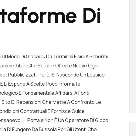
ttaforme Di
o Il Modo Di Giocare: Da Terminali Fisici A Schermi
ommettitori Che Scopre Offerte Nuove Ogni
ackpot Pubblicizzati, Però, Si Nasconde Un Lessico
E Li Espone A Scelte Poco Informate.
nologico È Fondamentale Affidarsi A Fonti
n Sito Di Recensioni Che Mette A Confronto Le
Condizioni Contrattuali E Fornisce Guide
nsapevoli. Il Portale Non È Un Operatore Di Gioco
lla Di Fungere Da Bussola Per Gli Utenti Che