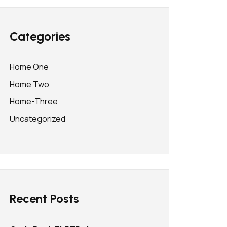
Categories
Home One
Home Two
Home-Three
Uncategorized
Recent Posts