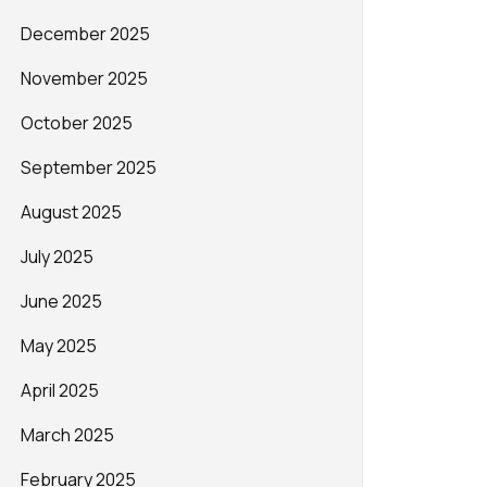
December 2025
November 2025
October 2025
September 2025
August 2025
July 2025
June 2025
May 2025
April 2025
March 2025
February 2025