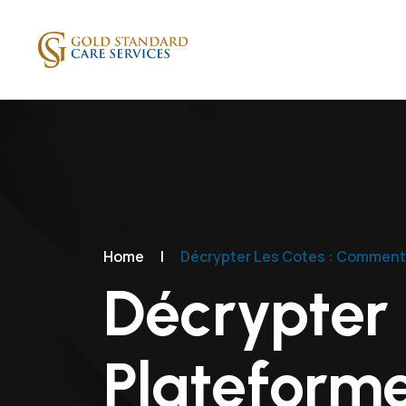
Home
|
Décrypter Les Cotes : Comment L
Décrypter
Plateforme