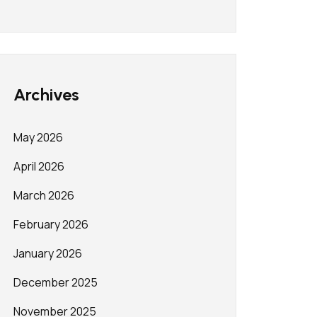
Archives
May 2026
April 2026
March 2026
February 2026
January 2026
December 2025
November 2025