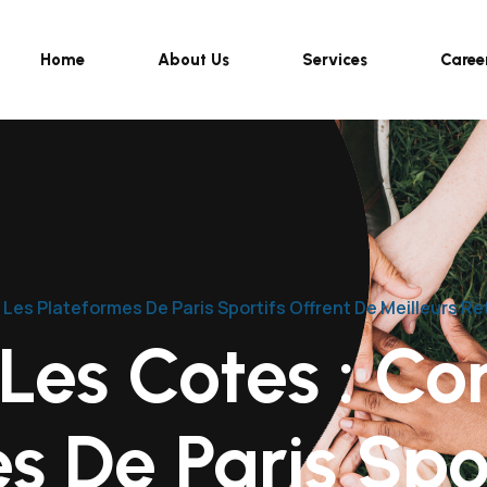
Home
About Us
Services
Caree
es Plateformes De Paris Sportifs Offrent De Meilleurs Re
 Les Cotes : C
s De Paris Spor