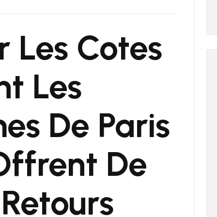
r Les Cotes
t Les
es De Paris
Offrent De
 Retours