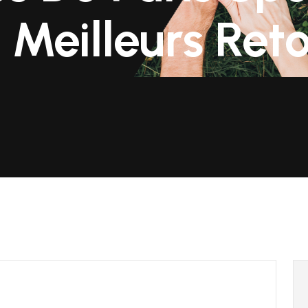
 Meilleurs Ret