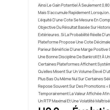
Ainsi Le Gain Potentiel À Seulement 0,80 
Mais S’accumule Rapidement Lorsqu’on J
L’équité D’une Cote Se Mesure En Compar
Objective Du Résultat Basée Sur Histo
Extérieures. Si La Probabilité Réelle D’
Plateforme Propose Une Cote Décimale D
Parieur Bénéficie D’une Marge Positive 
Une Bonne Discipline De Bankroll Et À Un
Certaines Plateformes Affichent Syst
Qu’elles Misent Sur Un Volume Élevé D’
Plus Bas Ou Même Nul Sur Certaines Séle
Repose Souvent Sur Des Promotions « 
Temporairement La Valeur Affichée Afin
Un RTP Maximal Et Une Volatilité Maîtri