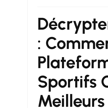
Décrypte
: Commen
Plateform
Sportifs 
Meilleurs