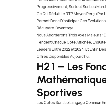
Progressivement, Surtout Sur Les Marc
Ce Qui Réduit Le RTP Moyen Perçu Par L
Permet Donc D’anticiper Ces Évolutions 
Récupère L’avantage.
Nous Aborderons Trois Axes Majeurs : 
Tendent Chaque Cote Affichée, Ensuite
Leaders Entre 2022 Et 2024, Et Enfin Des
Offres Disponibles Aujourd’hui.
H2 1 – Les Fo
Mathématique
Sportives
Les Cotes Sont Le Langage Commun Entre