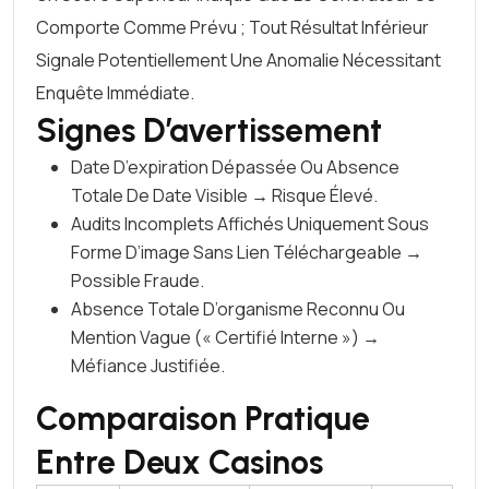
Comporte Comme Prévu ; Tout Résultat Inférieur
Signale Potentiellement Une Anomalie Nécessitant
Enquête Immédiate.
Signes D’avertissement
Date D’expiration Dépassée Ou Absence
Totale De Date Visible → Risque Élevé.
Audits Incomplets Affichés Uniquement Sous
Forme D’image Sans Lien Téléchargeable →
Possible Fraude.
Absence Totale D’organisme Reconnu Ou
Mention Vague (« Certifié Interne ») →
Méfiance Justifiée.
Comparaison Pratique
Entre Deux Casinos