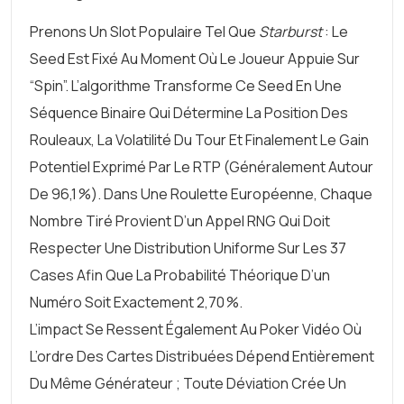
Prenons Un Slot Populaire Tel Que
Starburst
: Le
Seed Est Fixé Au Moment Où Le Joueur Appuie Sur
“Spin”. L’algorithme Transforme Ce Seed En Une
Séquence Binaire Qui Détermine La Position Des
Rouleaux, La Volatilité Du Tour Et Finalement Le Gain
Potentiel Exprimé Par Le RTP (généralement Autour
De 96,1 %). Dans Une Roulette Européenne, Chaque
Nombre Tiré Provient D’un Appel RNG Qui Doit
Respecter Une Distribution Uniforme Sur Les 37
Cases Afin Que La Probabilité Théorique D’un
Numéro Soit Exactement 2,70 %.
L’impact Se Ressent Également Au Poker Vidéo Où
L’ordre Des Cartes Distribuées Dépend Entièrement
Du Même Générateur ; Toute Déviation Crée Un