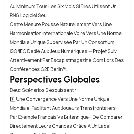
Au Minimum Tous Les Six Mois Si Elles Utilisent Un
RNG Logiciel Seul.
Cette Mesure Pousse Naturellement Vers Une
Harmonisation Internationale Voire Vers Une Norme
Mondiale Unique Supervisée Par Un Consortium
ISO/IEC Dédié Aux Jeux Numériques — Projet Suivi
Attentivement Par Escapistmagazine.Com Lors Des
Conférences G2E Berlin®.
Perspectives Globales
Deux Scénarios S’esquissent :
1️⃣ Une Convergence Vers Une Norme Unique
Mondiale, Facilitant Aux Joueurs Transfrontaliers—
Par Exemple Français Vs Britannique—De Comparer
Directement Leurs Chances Grâce À Un Label