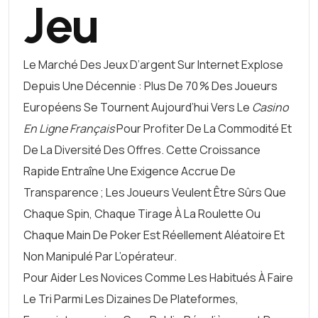
Jeu
Le Marché Des Jeux D’argent Sur Internet Explose
Depuis Une Décennie : Plus De 70 % Des Joueurs
Européens Se Tournent Aujourd’hui Vers Le
Casino
En Ligne Français
Pour Profiter De La Commodité Et
De La Diversité Des Offres. Cette Croissance
Rapide Entraîne Une Exigence Accrue De
Transparence ; Les Joueurs Veulent Être Sûrs Que
Chaque Spin, Chaque Tirage À La Roulette Ou
Chaque Main De Poker Est Réellement Aléatoire Et
Non Manipulé Par L’opérateur.
Pour Aider Les Novices Comme Les Habitués À Faire
Le Tri Parmi Les Dizaines De Plateformes,