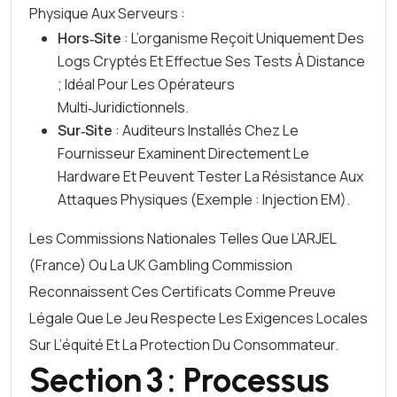
Physique Aux Serveurs :
Hors‑site
: L’organisme Reçoit Uniquement Des
Logs Cryptés Et Effectue Ses Tests À Distance
; Idéal Pour Les Opérateurs
Multi‑juridictionnels.
Sur‑site
: Auditeurs Installés Chez Le
Fournisseur Examinent Directement Le
Hardware Et Peuvent Tester La Résistance Aux
Attaques Physiques (exemple : Injection EM).
Les Commissions Nationales Telles Que L’ARJEL
(France) Ou La UK Gambling Commission
Reconnaissent Ces Certificats Comme Preuve
Légale Que Le Jeu Respecte Les Exigences Locales
Sur L’équité Et La Protection Du Consommateur.
Section 3 : Processus