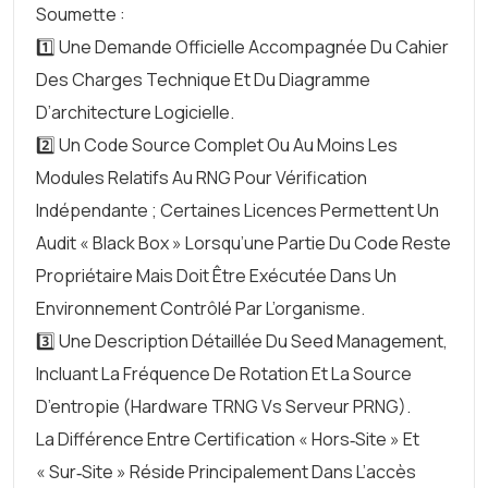
Soumette :
1️⃣ Une Demande Officielle Accompagnée Du Cahier
Des Charges Technique Et Du Diagramme
D’architecture Logicielle.
2️⃣ Un Code Source Complet Ou Au Moins Les
Modules Relatifs Au RNG Pour Vérification
Indépendante ; Certaines Licences Permettent Un
Audit « Black Box » Lorsqu’une Partie Du Code Reste
Propriétaire Mais Doit Être Exécutée Dans Un
Environnement Contrôlé Par L’organisme.
3️⃣ Une Description Détaillée Du Seed Management,
Incluant La Fréquence De Rotation Et La Source
D’entropie (hardware TRNG Vs Serveur PRNG).
La Différence Entre Certification « Hors‑site » Et
« Sur‑site » Réside Principalement Dans L’accès