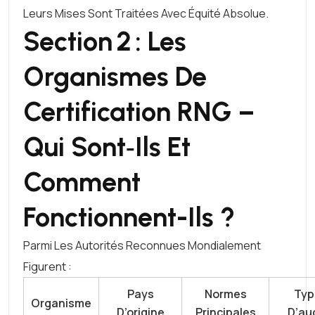
Leurs Mises Sont Traitées Avec Équité Absolue.
Section 2 : Les
Organismes De
Certification RNG –
Qui Sont‑ils Et
Comment
Fonctionnent-Ils ?
Parmi Les Autorités Reconnues Mondialement
Figurent :
Pays
Normes
Typ
Organisme
D’origine
Principales
D’au