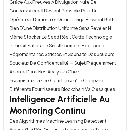
Grâce Aux Preuves À Divulgation Nulle De
Connaissance Il Devient Possible Pour Un
Opérateur Démontrer Qu’un Tirage Provient Bel Et
Bien D’une Distribution Uniforme Sans Révéler Ni
Même Stocker Le Seed Réel. Cette Technologie
Pourrait Satisfaire Simultanément Exigences
Réglementaires Strictes Et Souhaits Des Joueurs
Soucieux De Confidentialité — Sujet Fréquemment
Abordé Dans Nos Analyses Chez
Escapistmagazine.Com Lorsqu’on Compare
Différents Fournisseurs Blockchain Vs Classiques.
Intelligence Artificielle Au
Monitoring Continu
Des Algorithmes Machine Learning Détectent
Aujourd’hui Dès Quelques Millisecondes Toute