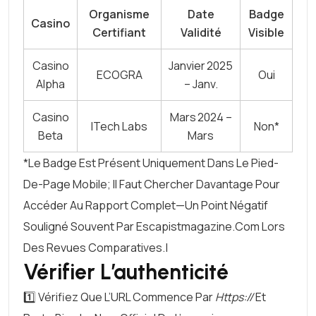
Organisme
Date
Badge
Casino
Certifiant
Validité
Visible
Casino
Janvier 2025
ECOGRA
Oui
Alpha
– Janv.
Casino
Mars 2024 –
ITech Labs
Non*
Beta
Mars
*le Badge Est Présent Uniquement Dans Le Pied-
De-Page Mobile; Il Faut Chercher Davantage Pour
Accéder Au Rapport Complet—Un Point Négatif
Souligné Souvent Par Escapistmagazine.Com Lors
Des Revues Comparatives.|
Vérifier L’authenticité
1️⃣ Vérifiez Que L’URL Commence Par
Https://
Et