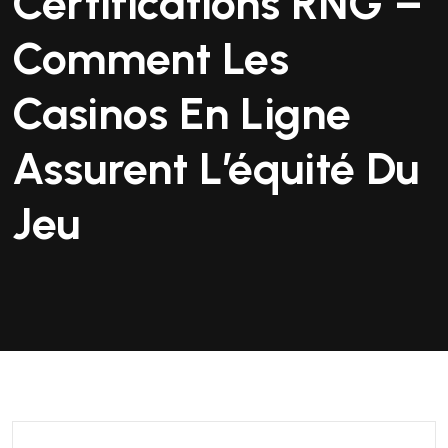
Certifications RNG –
Comment Les
Casinos En Ligne
Assurent L’équité Du
Jeu