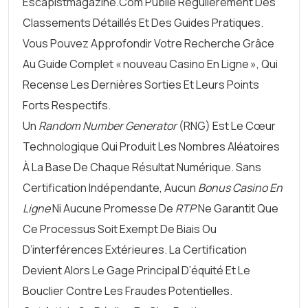
Escapistmagazine.Com Publie Régulièrement Des
Classements Détaillés Et Des Guides Pratiques.
Vous Pouvez Approfondir Votre Recherche Grâce
Au Guide Complet «
Nouveau Casino En Ligne
», Qui
Recense Les Dernières Sorties Et Leurs Points
Forts Respectifs.
Un
Random Number Generator
(RNG) Est Le Cœur
Technologique Qui Produit Les Nombres Aléatoires
À La Base De Chaque Résultat Numérique. Sans
Certification Indépendante, Aucun
Bonus Casino En
Ligne
Ni Aucune Promesse De
RTP
Ne Garantit Que
Ce Processus Soit Exempt De Biais Ou
D’interférences Extérieures. La Certification
Devient Alors Le Gage Principal D’équité Et Le
Bouclier Contre Les Fraudes Potentielles.