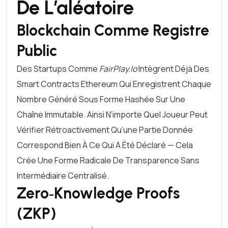
De L’aléatoire
Blockchain Comme Registre
Public
Des Startups Comme
FairPlay.io
Intègrent Déjà Des
Smart Contracts Ethereum Qui Enregistrent Chaque
Nombre Généré Sous Forme Hashée Sur Une
Chaîne Immutable. Ainsi N’importe Quel Joueur Peut
Vérifier Rétroactivement Qu’une Partie Donnée
Correspond Bien À Ce Qui A Été Déclaré — Cela
Crée Une Forme Radicale De Transparence Sans
Intermédiaire Centralisé.
Zero‑Knowledge Proofs
(ZKP)