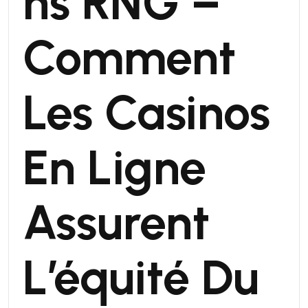
Ns RNG –
Comment
Les Casinos
En Ligne
Assurent
L’équité Du