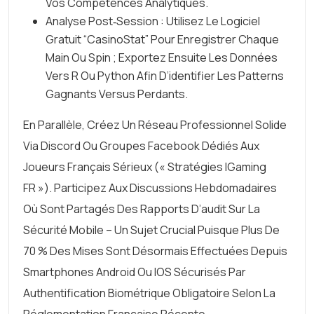
Vos Compétences Analytiques.
Analyse Post‑session : Utilisez Le Logiciel
Gratuit “CasinoStat” Pour Enregistrer Chaque
Main Ou Spin ; Exportez Ensuite Les Données
Vers R Ou Python Afin D’identifier Les Patterns
Gagnants Versus Perdants.
En Parallèle, Créez Un Réseau Professionnel Solide
Via Discord Ou Groupes Facebook Dédiés Aux
Joueurs Français Sérieux (« Stratégies IGaming
FR »). Participez Aux Discussions Hebdomadaires
Où Sont Partagés Des Rapports D’audit Sur La
Sécurité Mobile – Un Sujet Crucial Puisque Plus De
70 % Des Mises Sont Désormais Effectuées Depuis
Smartphones Android Ou IOS Sécurisés Par
Authentification Biométrique Obligatoire Selon La