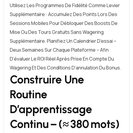
Utilisez Les Programmes De Fidélité Comme Levier
Supplémentaire : Accumulez Des Points Lors Des
Sessions Mobiles Pour Débloquer Des Boosts De
Mise Ou Des Tours Gratuits Sans Wagering
Supplémentaire. Planifiez Un Calendrier D’essai –
Deux Semaines Sur Chaque Plateforme – Afin
D’évaluer Le ROI Réel Après Prise En Compte Du
Wagering Et Des Conditions D’annulation Du Bonus.
Construire Une
Routine
D’apprentissage
Continu – (≈ 380 Mots)