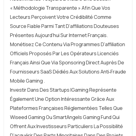
« Méthodologie Transparente » Afin Que Vos
Lecteurs Perçoivent Votre Crédibilité Comme
Source Fiable Parmi Tant D’affiliations Douteuses
Présentes Aujourd’hui Sur Internet Français.
Monétisez Ce Contenu Via Programmes D’affiliation
Officiels Proposés Par Les Opérateurs Licenciés
Français Ainsi Que Via Sponsoring Direct Auprès De
Fournisseurs SaaS Dédiés Aux Solutions Anti‑fraude
Mobile Gaming .
Investir Dans Des Startups IGaming Représente
Également Une Option Intéressante Grâce Aux
Plateformes Françaises Réglementées Telles Que
Wiseed Gaming Ou SmartAngels Gaming Fund Qui
Offrent Aux Investisseurs Particuliers La Possibilité
D’acquérir Des Parts Minoritaires Dans Des Projets