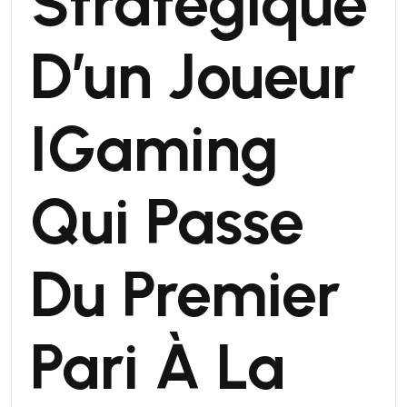
Stratégique
D’un Joueur
IGaming
Qui Passe
Du Premier
Pari À La