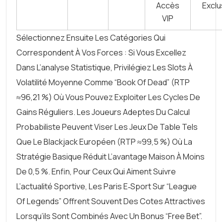
Accès
Exclu
VIP
Sélectionnez Ensuite Les Catégories Qui
Correspondent À Vos Forces : Si Vous Excellez
Dans L’analyse Statistique, Privilégiez Les Slots À
Volatilité Moyenne Comme “Book Of Dead” (RTP
≈96,21 %) Où Vous Pouvez Exploiter Les Cycles De
Gains Réguliers. Les Joueurs Adeptes Du Calcul
Probabiliste Peuvent Viser Les Jeux De Table Tels
Que Le Blackjack Européen (RTP ≈99,5 %) Où La
Stratégie Basique Réduit L’avantage Maison À Moins
De 0,5 %. Enfin, Pour Ceux Qui Aiment Suivre
L’actualité Sportive, Les Paris E‑sport Sur “League
Of Legends” Offrent Souvent Des Cotes Attractives
Lorsqu’ils Sont Combinés Avec Un Bonus “free Bet”.