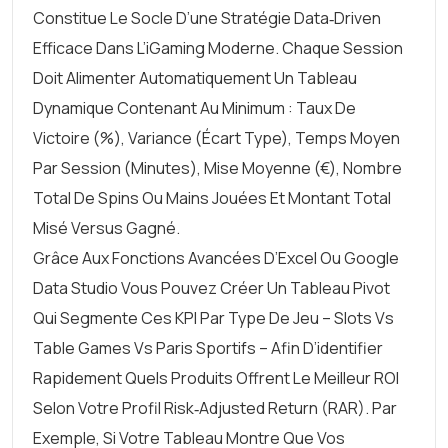
Constitue Le Socle D’une Stratégie Data‑driven
Efficace Dans L’iGaming Moderne. Chaque Session
Doit Alimenter Automatiquement Un Tableau
Dynamique Contenant Au Minimum : Taux De
Victoire (%), Variance (écart Type), Temps Moyen
Par Session (minutes), Mise Moyenne (€), Nombre
Total De Spins Ou Mains Jouées Et Montant Total
Misé Versus Gagné.
Grâce Aux Fonctions Avancées D’Excel Ou Google
Data Studio Vous Pouvez Créer Un Tableau Pivot
Qui Segmente Ces KPI Par Type De Jeu – Slots Vs
Table Games Vs Paris Sportifs – Afin D’identifier
Rapidement Quels Produits Offrent Le Meilleur ROI
Selon Votre Profil Risk‑adjusted Return (RAR). Par
Exemple, Si Votre Tableau Montre Que Vos