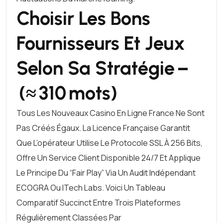
Choisir Les Bons
Fournisseurs Et Jeux
Selon Sa Stratégie –
(≈ 310 Mots)
Tous Les Nouveaux Casino En Ligne France Ne Sont
Pas Créés Égaux. La Licence Française Garantit
Que L’opérateur Utilise Le Protocole SSL À 256 Bits,
Offre Un Service Client Disponible 24/7 Et Applique
Le Principe Du “fair Play” Via Un Audit Indépendant
ECOGRA Ou ITech Labs. Voici Un Tableau
Comparatif Succinct Entre Trois Plateformes
Régulièrement Classées Par