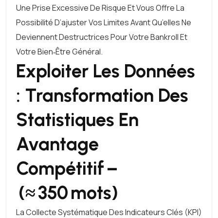
Une Prise Excessive De Risque Et Vous Offre La
Possibilité D’ajuster Vos Limites Avant Qu’elles Ne
Deviennent Destructrices Pour Votre Bankroll Et
Votre Bien‑être Général.
Exploiter Les Données
: Transformation Des
Statistiques En
Avantage
Compétitif –
(≈ 350 Mots)
La Collecte Systématique Des Indicateurs Clés (KPI)