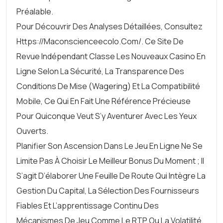
Préalable.
Pour Découvrir Des Analyses Détaillées, Consultez
Https://maconscienceecolo.com/
. Ce Site De
Revue Indépendant Classe Les Nouveaux Casino En
Ligne Selon La Sécurité, La Transparence Des
Conditions De Mise (wagering) Et La Compatibilité
Mobile, Ce Qui En Fait Une Référence Précieuse
Pour Quiconque Veut S’y Aventurer Avec Les Yeux
Ouverts.
Planifier Son Ascension Dans Le Jeu En Ligne Ne Se
Limite Pas À Choisir Le Meilleur Bonus Du Moment ; Il
S’agit D’élaborer Une Feuille De Route Qui Intègre La
Gestion Du Capital, La Sélection Des Fournisseurs
Fiables Et L’apprentissage Continu Des
Mécanismes De Jeu Comme Le RTP Ou La Volatilité.