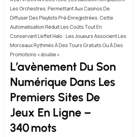
Les Orchestres, Permettant Aux Casinos De
Diffuser Des Playlists Pré‑enregistrées. Cette
Automatisation Réduit Les Coûts Tout En
Conservant L’effet Halo : Les Joueurs Associent Les
Morceaux Rythmés À Des Tours Gratuits Ou À Des
Promotions « Double ».
L’avènement Du Son
Numérique Dans Les
Premiers Sites De
Jeux En Ligne –
340 Mots