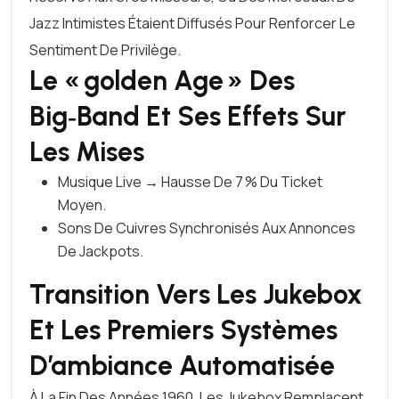
Jazz Intimistes Étaient Diffusés Pour Renforcer Le
Sentiment De Privilège.
Le « Golden Age » Des
Big‑band Et Ses Effets Sur
Les Mises
Musique Live → Hausse De 7 % Du Ticket
Moyen.
Sons De Cuivres Synchronisés Aux Annonces
De Jackpots.
Transition Vers Les Jukebox
Et Les Premiers Systèmes
D’ambiance Automatisée
À La Fin Des Années 1960, Les Jukebox Remplacent