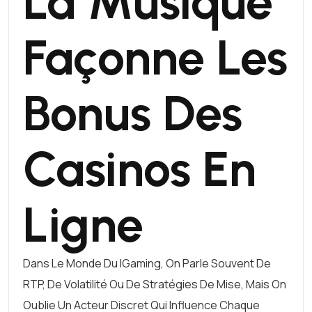
La Musique
Façonne Les
Bonus Des
Casinos En
Ligne
Dans Le Monde Du IGaming, On Parle Souvent De
RTP, De Volatilité Ou De Stratégies De Mise, Mais On
Oublie Un Acteur Discret Qui Influence Chaque