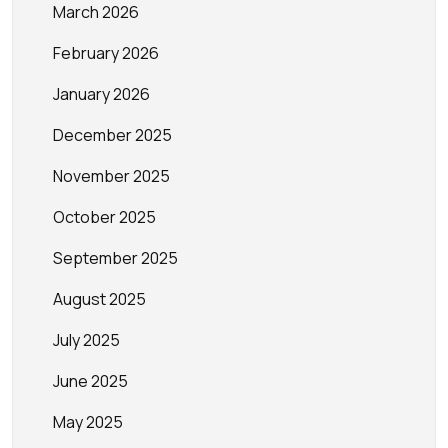
March 2026
February 2026
January 2026
December 2025
November 2025
October 2025
September 2025
August 2025
July 2025
June 2025
May 2025