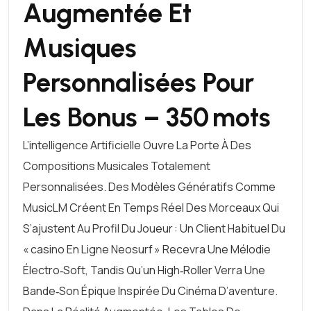
Augmentée Et
Musiques
Personnalisées Pour
Les Bonus – 350 Mots
L’intelligence Artificielle Ouvre La Porte À Des
Compositions Musicales Totalement
Personnalisées. Des Modèles Génératifs Comme
MusicLM Créent En Temps Réel Des Morceaux Qui
S’ajustent Au Profil Du Joueur : Un Client Habituel Du
« Casino En Ligne Neosurf » Recevra Une Mélodie
Électro‑soft, Tandis Qu’un High‑roller Verra Une
Bande‑son Épique Inspirée Du Cinéma D’aventure.