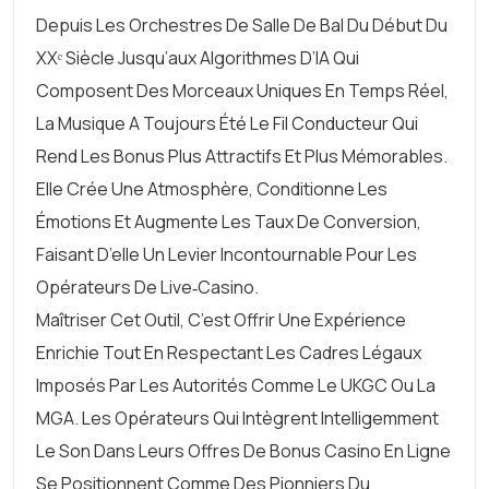
Depuis Les Orchestres De Salle De Bal Du Début Du
XXᵉ Siècle Jusqu’aux Algorithmes D’IA Qui
Composent Des Morceaux Uniques En Temps Réel,
La Musique A Toujours Été Le Fil Conducteur Qui
Rend Les Bonus Plus Attractifs Et Plus Mémorables.
Elle Crée Une Atmosphère, Conditionne Les
Émotions Et Augmente Les Taux De Conversion,
Faisant D’elle Un Levier Incontournable Pour Les
Opérateurs De Live‑casino.
Maîtriser Cet Outil, C’est Offrir Une Expérience
Enrichie Tout En Respectant Les Cadres Légaux
Imposés Par Les Autorités Comme Le UKGC Ou La
MGA. Les Opérateurs Qui Intègrent Intelligemment
Le Son Dans Leurs Offres De Bonus Casino En Ligne
Se Positionnent Comme Des Pionniers Du