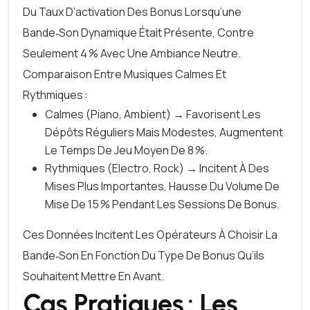
Du Taux D’activation Des Bonus Lorsqu’une
Bande‑son Dynamique Était Présente, Contre
Seulement 4 % Avec Une Ambiance Neutre.
Comparaison Entre Musiques Calmes Et
Rythmiques :
Calmes (piano, Ambient) → Favorisent Les
Dépôts Réguliers Mais Modestes, Augmentent
Le Temps De Jeu Moyen De 8 %.
Rythmiques (electro, Rock) → Incitent À Des
Mises Plus Importantes, Hausse Du Volume De
Mise De 15 % Pendant Les Sessions De Bonus.
Ces Données Incitent Les Opérateurs À Choisir La
Bande‑son En Fonction Du Type De Bonus Qu’ils
Souhaitent Mettre En Avant.
Cas Pratiques : Les