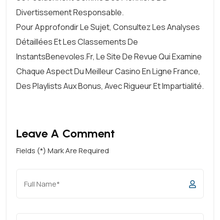
Divertissement Responsable.
Pour Approfondir Le Sujet, Consultez Les Analyses
Détaillées Et Les Classements De
InstantsBenevoles.Fr, Le Site De Revue Qui Examine
Chaque Aspect Du Meilleur Casino En Ligne France,
Des Playlists Aux Bonus, Avec Rigueur Et Impartialité.
Leave A Comment
Fields (*) Mark Are Required