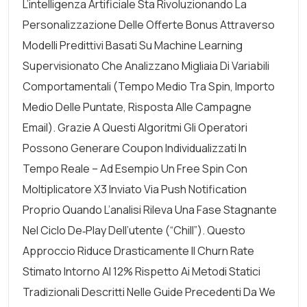
L’intelligenza Artificiale Sta Rivoluzionando La
Personalizzazione Delle Offerte Bonus Attraverso
Modelli Predittivi Basati Su Machine Learning
Supervisionato Che Analizzano Migliaia Di Variabili
Comportamentali (tempo Medio Tra Spin, Importo
Medio Delle Puntate, Risposta Alle Campagne
Email). Grazie A Questi Algoritmi Gli Operatori
Possono Generare Coupon Individualizzati In
Tempo Reale – Ad Esempio Un Free Spin Con
Moltiplicatore X3 Inviato Via Push Notification
Proprio Quando L’analisi Rileva Una Fase Stagnante
Nel Ciclo De‐play Dell’utente (“chill”). Questo
Approccio Riduce Drasticamente Il Churn Rate
Stimato Intorno Al 12% Rispetto Ai Metodi Statici
Tradizionali Descritti Nelle Guide Precedenti Da We