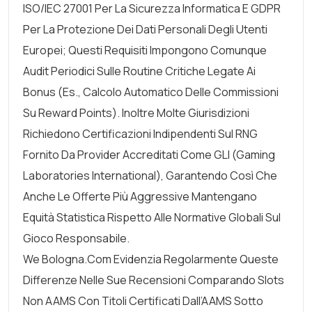
ISO/IEC 27001 Per La Sicurezza Informatica E GDPR
Per La Protezione Dei Dati Personali Degli Utenti
Europei; Questi Requisiti Impongono Comunque
Audit Periodici Sulle Routine Critiche Legate Ai
Bonus (es., Calcolo Automatico Delle Commissioni
Su Reward Points). Inoltre Molte Giurisdizioni
Richiedono Certificazioni Indipendenti Sul RNG
Fornito Da Provider Accreditati Come GLI (Gaming
Laboratories International), Garantendo Così Che
Anche Le Offerte Più Aggressive Mantengano
Equità Statistica Rispetto Alle Normative Globali Sul
Gioco Responsabile.
We Bologna.Com Evidenzia Regolarmente Queste
Differenze Nelle Sue Recensioni Comparando Slots
Non AAMS Con Titoli Certificati Dall’AAMS Sotto