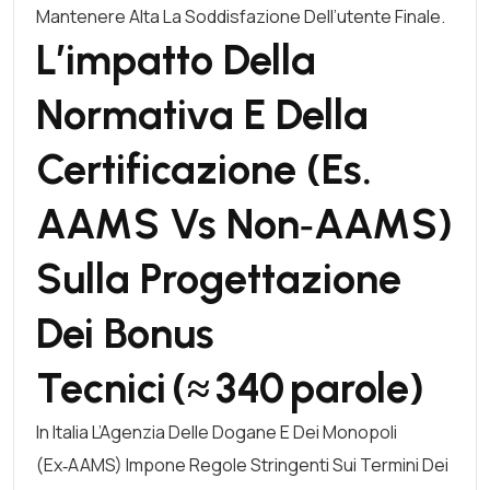
Mantenere Alta La Soddisfazione Dell’utente Finale.
L’impatto Della
Normativa E Della
Certificazione (es.
AAMS Vs Non‑AAMS)
Sulla Progettazione
Dei Bonus
Tecnici (≈ 340 Parole)
In Italia L’Agenzia Delle Dogane E Dei Monopoli
(ex‑AAMS) Impone Regole Stringenti Sui Termini Dei