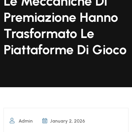
Le Meccaniche Di
Premiazione Hanno
Trasformato Le
Piattaforme Di Gioco
Admin
January 2, 2026