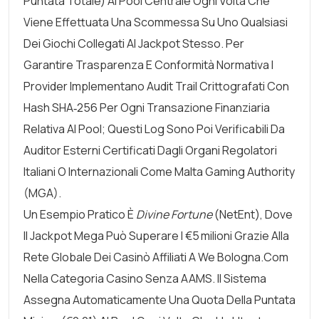
Puntata Totale) Al Pool Centrale Ogni Volta Che
Viene Effettuata Una Scommessa Su Uno Qualsiasi
Dei Giochi Collegati Al Jackpot Stesso. Per
Garantire Trasparenza E Conformità Normativa I
Provider Implementano Audit Trail Crittografati Con
Hash SHA‑256 Per Ogni Transazione Finanziaria
Relativa Al Pool; Questi Log Sono Poi Verificabili Da
Auditor Esterni Certificati Dagli Organi Regolatori
Italiani O Internazionali Come Malta Gaming Authority
(MGA).
Un Esempio Pratico È
Divine Fortune
(NetEnt), Dove
Il Jackpot Mega Può Superare I €5 Milioni Grazie Alla
Rete Globale Dei Casinò Affiliati A We Bologna.Com
Nella Categoria Casino Senza AAMS. Il Sistema
Assegna Automaticamente Una Quota Della Puntata