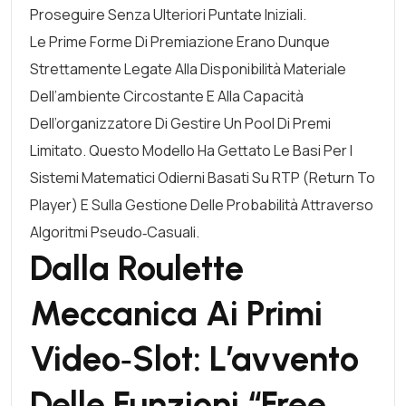
Proseguire Senza Ulteriori Puntate Iniziali.
Le Prime Forme Di Premiazione Erano Dunque
Strettamente Legate Alla Disponibilità Materiale
Dell’ambiente Circostante E Alla Capacità
Dell’organizzatore Di Gestire Un Pool Di Premi
Limitato. Questo Modello Ha Gettato Le Basi Per I
Sistemi Matematici Odierni Basati Su RTP (Return To
Player) E Sulla Gestione Delle Probabilità Attraverso
Algoritmi Pseudo‑casuali.
Dalla Roulette
Meccanica Ai Primi
Video‑slot: L’avvento
Delle Funzioni “free