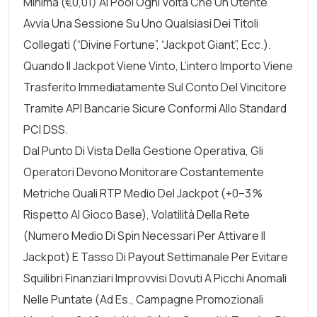
Minima (€0,01) Al Pool Ogni Volta Che Un Utente
Avvia Una Sessione Su Uno Qualsiasi Dei Titoli
Collegati (“Divine Fortune”, “Jackpot Giant”, Ecc.).
Quando Il Jackpot Viene Vinto, L’intero Importo Viene
Trasferito Immediatamente Sul Conto Del Vincitore
Tramite API Bancarie Sicure Conformi Allo Standard
PCI DSS.
Dal Punto Di Vista Della Gestione Operativa, Gli
Operatori Devono Monitorare Costantemente
Metriche Quali RTP Medio Del Jackpot (+0–3 %
Rispetto Al Gioco Base), Volatilità Della Rete
(numero Medio Di Spin Necessari Per Attivare Il
Jackpot) E Tasso Di Payout Settimanale Per Evitare
Squilibri Finanziari Improvvisi Dovuti A Picchi Anomali
Nelle Puntate (ad Es., Campagne Promozionali