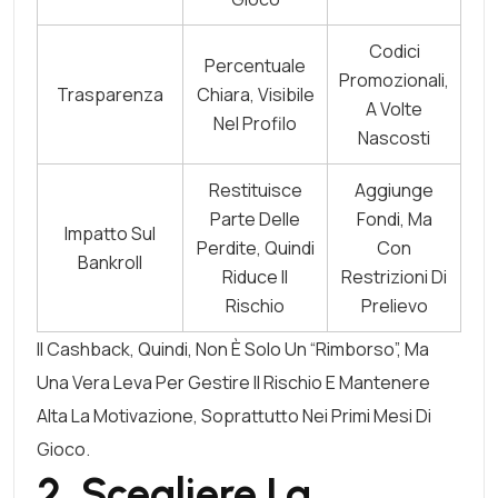
Codici
Percentuale
Promozionali,
Trasparenza
Chiara, Visibile
A Volte
Nel Profilo
Nascosti
Restituisce
Aggiunge
Parte Delle
Fondi, Ma
Impatto Sul
Perdite, Quindi
Con
Bankroll
Riduce Il
Restrizioni Di
Rischio
Prelievo
Il Cashback, Quindi, Non È Solo Un “rimborso”, Ma
Una Vera Leva Per Gestire Il Rischio E Mantenere
Alta La Motivazione, Soprattutto Nei Primi Mesi Di
Gioco.
2. Scegliere La