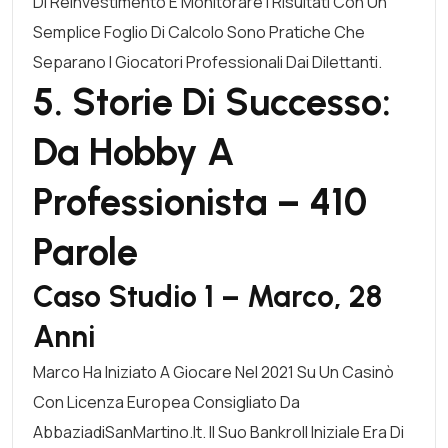
Di Reinvestimento E Monitorare I Risultati Con Un
Semplice Foglio Di Calcolo Sono Pratiche Che
Separano I Giocatori Professionali Dai Dilettanti.
5. Storie Di Successo:
Da Hobby A
Professionista – 410
Parole
Caso Studio 1 – Marco, 28
Anni
Marco Ha Iniziato A Giocare Nel 2021 Su Un Casinò
Con Licenza Europea Consigliato Da
AbbaziadiSanMartino.it. Il Suo Bankroll Iniziale Era Di