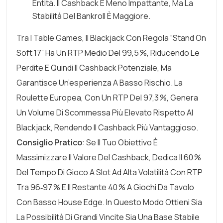
Entità. Il Cashback È Meno Impattante, Ma La
Stabilità Del Bankroll È Maggiore.
Tra I Table Games, Il Blackjack Con Regola “stand On
Soft 17” Ha Un RTP Medio Del 99,5 %, Riducendo Le
Perdite E Quindi Il Cashback Potenziale, Ma
Garantisce Un’esperienza A Basso Rischio. La
Roulette Europea, Con Un RTP Del 97,3 %, Genera
Un Volume Di Scommessa Più Elevato Rispetto Al
Blackjack, Rendendo Il Cashback Più Vantaggioso.
Consiglio Pratico
: Se Il Tuo Obiettivo È
Massimizzare Il Valore Del Cashback, Dedica Il 60 %
Del Tempo Di Gioco A Slot Ad Alta Volatilità Con RTP
Tra 96‑97 % E Il Restante 40 % A Giochi Da Tavolo
Con Basso House Edge. In Questo Modo Ottieni Sia
La Possibilità Di Grandi Vincite Sia Una Base Stabile