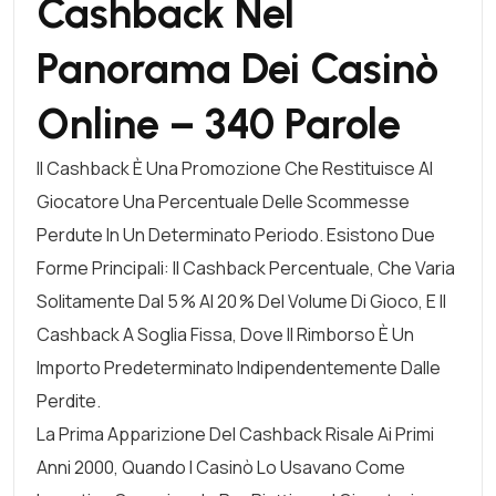
Cashback Nel
Panorama Dei Casinò
Online – 340 Parole
Il Cashback È Una Promozione Che Restituisce Al
Giocatore Una Percentuale Delle Scommesse
Perdute In Un Determinato Periodo. Esistono Due
Forme Principali: Il Cashback Percentuale, Che Varia
Solitamente Dal 5 % Al 20 % Del Volume Di Gioco, E Il
Cashback A Soglia Fissa, Dove Il Rimborso È Un
Importo Predeterminato Indipendentemente Dalle
Perdite.
La Prima Apparizione Del Cashback Risale Ai Primi
Anni 2000, Quando I Casinò Lo Usavano Come