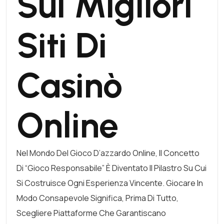
Sui Migliori
Siti Di
Casinò
Online
Nel Mondo Del Gioco D’azzardo Online, Il Concetto
Di “gioco Responsabile” È Diventato Il Pilastro Su Cui
Si Costruisce Ogni Esperienza Vincente. Giocare In
Modo Consapevole Significa, Prima Di Tutto,
Scegliere Piattaforme Che Garantiscano