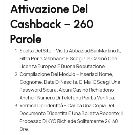
Attivazione Del
Cashback – 260
Parole
Scelta Del Sito – Visita AbbaziadiSanMartino.it,
Filtra Per “cashback” E Scegli Un Casinò Con
Licenza Europea E Buona Reputazione.
Compilazione Del Modulo – Inserisci Nome,
Cognome, Data Di Nascita, E-Mail E Scegli Una
Password Sicura. Alcuni Casinò Richiedono
Anche Il Numero Di Telefono Per La Verifica.
Verifica Dell’identità – Carica Una Copia Del
Documento D’identità E Una Bolletta Recente; Il
Processo Di KYC Richiede Solitamente 24‑48
Ore.