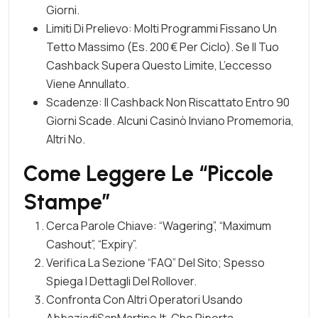
Giorni.
Limiti Di Prelievo: Molti Programmi Fissano Un
Tetto Massimo (es. 200 € Per Ciclo). Se Il Tuo
Cashback Supera Questo Limite, L’eccesso
Viene Annullato.
Scadenze: Il Cashback Non Riscattato Entro 90
Giorni Scade. Alcuni Casinò Inviano Promemoria,
Altri No.
Come Leggere Le “piccole
Stampe”
Cerca Parole Chiave: “wagering”, “maximum
Cashout”, “expiry”.
Verifica La Sezione “FAQ” Del Sito; Spesso
Spiega I Dettagli Del Rollover.
Confronta Con Altri Operatori Usando