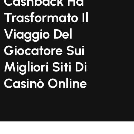
Cashback Ha
Trasformato Il
Viaggio Del
Giocatore Sui
Migliori Siti Di
Casinò Online