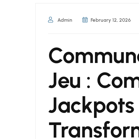
Admin
February 12, 2026
Communa
Jeu : Co
Jackpots
Transfor