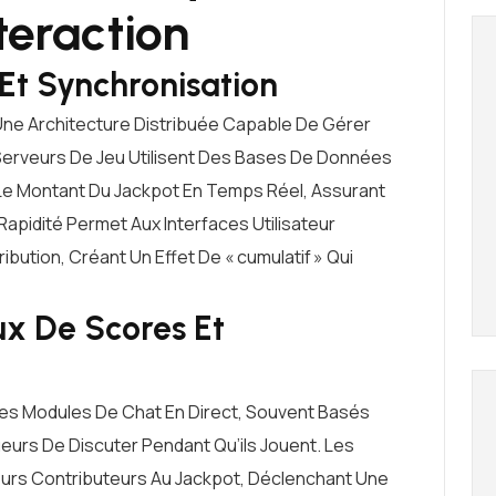
teraction
Et Synchronisation
ne Architecture Distribuée Capable De Gérer
 Serveurs De Jeu Utilisent Des Bases De Données
 Le Montant Du Jackpot En Temps Réel, Assurant
Rapidité Permet Aux Interfaces Utilisateur
bution, Créant Un Effet De « Cumulatif » Qui
ux De Scores Et
es Modules De Chat En Direct, Souvent Basés
urs De Discuter Pendant Qu’ils Jouent. Les
eurs Contributeurs Au Jackpot, Déclenchant Une