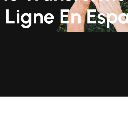
 Ligne En Esp