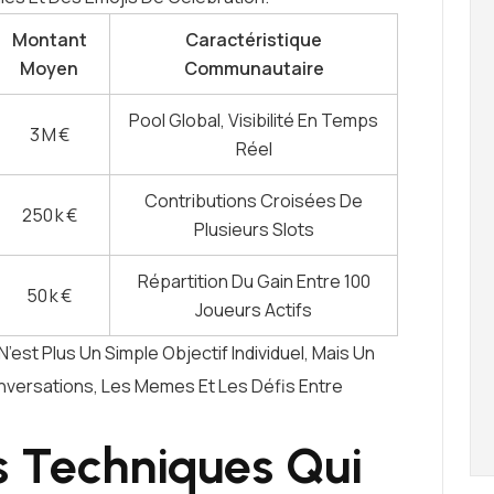
Montant
Caractéristique
Moyen
Communautaire
Pool Global, Visibilité En Temps
3 M €
Réel
Contributions Croisées De
250 K €
Plusieurs Slots
Répartition Du Gain Entre 100
50 K €
Joueurs Actifs
est Plus Un Simple Objectif Individuel, Mais Un
onversations, Les Memes Et Les Défis Entre
 Techniques Qui