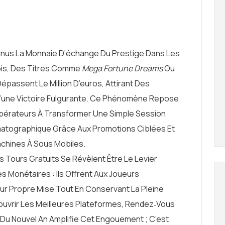
»
evenus La Monnaie D’échange Du Prestige Dans Les
ois, Des Titres Comme
Mega Fortune Dreams
Ou
épassent Le Million D’euros, Attirant Des
 D’une Victoire Fulgurante. Ce Phénomène Repose
Opérateurs À Transformer Une Simple Session
atographique Grâce Aux Promotions Ciblées Et
chines À Sous Mobiles.
 Tours Gratuits Se Révèlent Être Le Levier
 Monétaires : Ils Offrent Aux Joueurs
ur Propre Mise Tout En Conservant La Pleine
couvrir Les Meilleures Plateformes, Rendez‑vous
e Du Nouvel An Amplifie Cet Engouement ; C’est