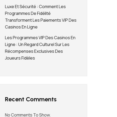
Luxe Et Sécurité : Comment Les
Programmes De Fidélité
Transforment Les Paiements VIP Des
Casinos En Ligne
Les Programmes VIP Des Casinos En
Ligne : Un Regard Culturel Sur Les
Récompenses Exclusives Des
Joueurs Fidèles
Recent Comments
No Comments To Show.