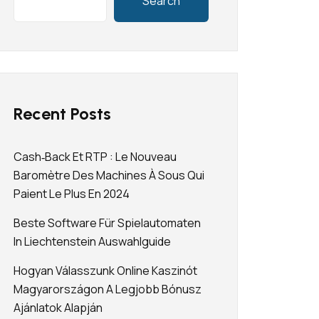
Search
Recent Posts
Cash‑back Et RTP : Le Nouveau
Baromètre Des Machines À Sous Qui
Paient Le Plus En 2024
Beste Software Für Spielautomaten
In Liechtenstein Auswahlguide
Hogyan Válasszunk Online Kaszinót
Magyarországon A Legjobb Bónusz
Ajánlatok Alapján