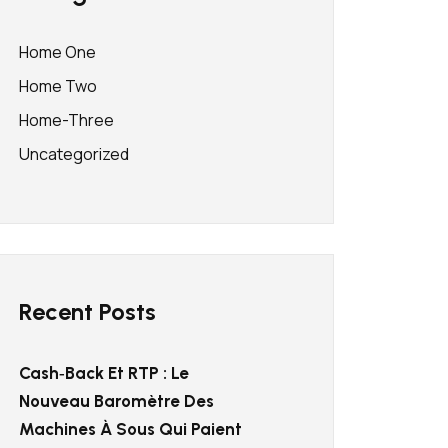
Home One
Home Two
Home-Three
Uncategorized
Recent Posts
Cash‑back Et RTP : Le
Nouveau Baromètre Des
Machines À Sous Qui Paient