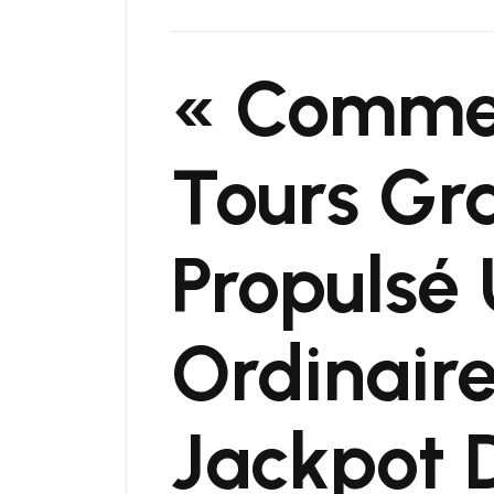
« Comme
Tours Gra
Propulsé
Ordinaire
Jackpot D