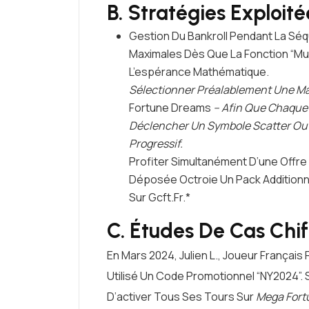
B. Stratégies Exploité
Gestion Du Bankroll Pendant La Séq
Maximales Dès Que La Fonction “Mul
L’espérance Mathématique.
Sélectionner Préalablement Une Mac
Fortune Dreams
– Afin Que Chaque 
Déclencher Un Symbole Scatter Ou 
Progressif.
Profiter Simultanément D’une Offr
Déposée Octroie Un Pack Additionne
Sur Gcft.Fr.*
C. Études De Cas Chif
En Mars 2024, Julien L., Joueur Français
Utilisé Un Code Promotionnel “NY2024”. Sa
D’activer Tous Ses Tours Sur
Mega Fort