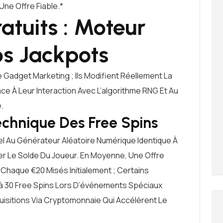
ne Offre Fiable.*
ratuits : Moteur
s Jackpots
 Gadget Marketing ; Ils Modifient Réellement La
ce À Leur Interaction Avec L’algorithme RNG Et Au
.
chnique Des Free Spins
l Au Générateur Aléatoire Numérique Identique À
er Le Solde Du Joueur. En Moyenne, Une Offre
 Chaque €20 Misés Initialement ; Certains
u’à 30 Free Spins Lors D’événements Spéciaux
isitions Via Cryptomonnaie Qui Accélèrent Le