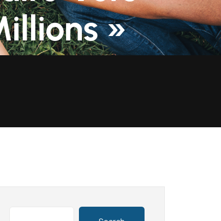
illions »