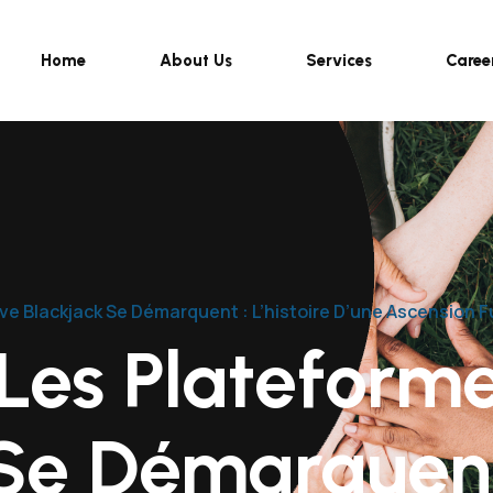
Home
About Us
Services
Caree
e Blackjack Se Démarquent : L’histoire D’une Ascension 
es Plateforme
 Se Démarquent