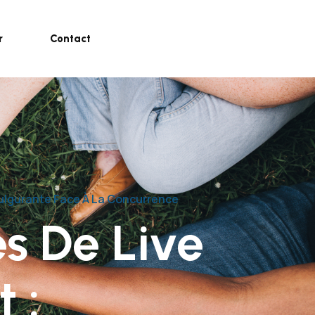
r
Contact
Fulgurante Face À La Concurrence
s De Live
 :