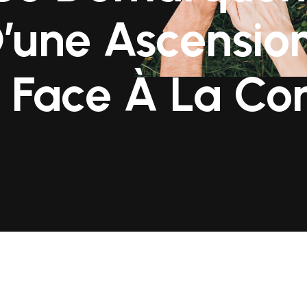
 D’une Ascensio
e Face À La Co