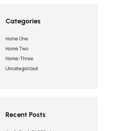
Categories
Home One
Home Two
Home-Three
Uncategorized
Recent Posts