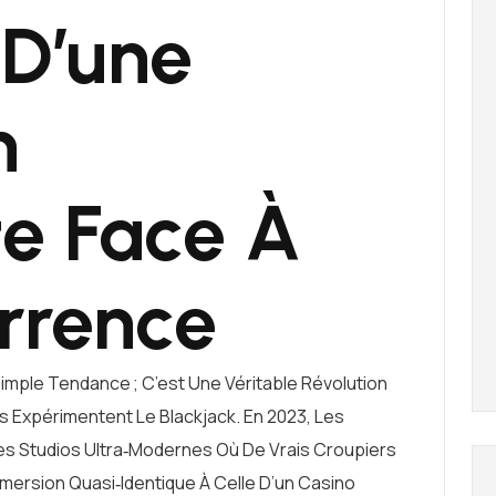
 D’une
n
te Face À
rrence
imple Tendance ; C’est Une Véritable Révolution
s Expérimentent Le Blackjack. En 2023, Les
Des Studios Ultra‑modernes Où De Vrais Croupiers
mersion Quasi‑identique À Celle D’un Casino