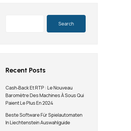
Search
Recent Posts
Cash‑back Et RTP : Le Nouveau
Baromètre Des Machines À Sous Qui
Paient Le Plus En 2024
Beste Software Für Spielautomaten
In Liechtenstein Auswahlguide