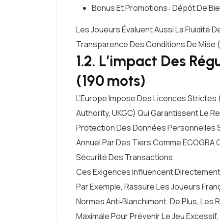
Bonus Et Promotions : Dépôt De Bie
Les Joueurs Évaluent Aussi La Fluidité De
Transparence Des Conditions De Mise 
1.2. L’impact Des Ré
(190 Mots)
L’Europe Impose Des Licences Strictes (
Authority, UKGC) Qui Garantissent Le 
Protection Des Données Personnelles S
Annuel Par Des Tiers Comme ECOGRA Ou 
Sécurité Des Transactions.
Ces Exigences Influencent Directement
Par Exemple, Rassure Les Joueurs França
Normes Anti‑blanchiment. De Plus, Les 
Maximale Pour Prévenir Le Jeu Excessif