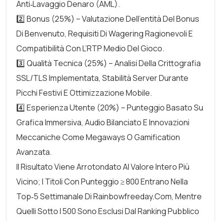
Anti‑lavaggio Denaro (AML).
2️⃣ Bonus (25%) – Valutazione Dell’entità Del Bonus
Di Benvenuto, Requisiti Di Wagering Ragionevoli E
Compatibilità Con L’RTP Medio Del Gioco.
3️⃣ Qualità Tecnica (25%) – Analisi Della Crittografia
SSL/TLS Implementata, Stabilità Server Durante
Picchi Festivi E Ottimizzazione Mobile.
4️⃣ Esperienza Utente (20%) – Punteggio Basato Su
Grafica Immersiva, Audio Bilanciato E Innovazioni
Meccaniche Come Megaways O Gamification
Avanzata.
Il Risultato Viene Arrotondato Al Valore Intero Più
Vicino; I Titoli Con Punteggio ≥ 800 Entrano Nella
Top‑5 Settimanale Di Rainbowfreeday.Com, Mentre
Quelli Sotto I 500 Sono Esclusi Dal Ranking Pubblico