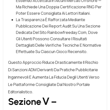
Essendo Accettata In Alcuni Mercati Offshore —
Ma Richiede Una Doppia Certificazione RNG Per
Poter Essere Consigliata Ai Lettori Italiani.
La Trasparenza È Rafforzata Mediante
Pubblicazione Dei Report Audit Su Una Sezione
Dedicata Del Sito Rainbowfreeday.Com, Dove
Gli Utenti Possono Consultare I Risultati
Dettagliati Delle Verifiche Tecniche E Normative
Effettuate Su Ciascun Gioco Recensito.
Questo Approccio Riduce Drasticamente Il Rischio
Di Sanzioni ADM Derivanti Da Pratiche Pubblicitarie
Ingannevoli E Aumenta La Fiducia Degli Utenti Verso
Le Piattaforme Consigliate Dal Nostro Portale
Editorialistico.
Sezione Ⅴ –