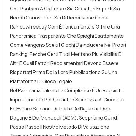
Che Puntano A Catturare Sia Giocatori Esperti Sia
Neofiti Curiosi. Per I Siti Di Recensione Come
Rainbowfreeday.Com È Fondamentale Offrire Una
Panoramica Trasparente Che Spieghi Esattamente
Come Vengono Scelti I Giochi Da Includere Nei Propri
Ranking, Perché Certi Titoli Meritano Più Visibilità Di
Altri E Quali Fattori Regolamentari Devono Essere
Rispettati Prima Della Loro Pubblicazione Su Una
Piattaforma Di Gioco Legale.
Nel Panorama Italiano La Compliance È Un Requisito
Imprescindibile Per Garantire Sicurezza Ai Giocatori
Ed Evitare Sanzioni Da Parte Dell’Agenzia Delle
Dogane E Dei Monopoli (ADM). Scopriamo Quindi
Passo Passo Il Nostro Metodo Di Valutazione