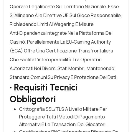
Operare Legalmente Sul Territorio Nazionale. Esse
Si Allineano Alle Direttive UE Sul Gioco Responsabile,
Richiedendo Limiti Al Wagering E Misure
Anti‑dipendenza Integrate Nella Piattaforma Del
Casinò. Parallelamente La EU‑Gaming Authority
(EGA) Offre Una Certificazione Transfrontaliera
Che Facilita L’interoperabilità Tra Operatori
Autorizzati Nei Diversi Stati Membri, Mantenendo
Standard Comuni Su Privacy E Protezione Dei Dati.
• Requisiti Tecnici
Obbligatori
Crittografia SSL/TLS A Livello Militare Per
Proteggere Tutti I Metodi Di Pagamento
Alternativi E Le Transazioni Dei Giocatori.