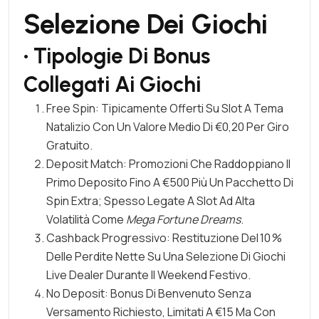
Selezione Dei Giochi
• Tipologie Di Bonus
Collegati Ai Giochi
Free Spin: Tipicamente Offerti Su Slot A Tema
Natalizio Con Un Valore Medio Di €0,20 Per Giro
Gratuito.
Deposit Match: Promozioni Che Raddoppiano Il
Primo Deposito Fino A €500 Più Un Pacchetto Di
Spin Extra; Spesso Legate A Slot Ad Alta
Volatilità Come
Mega Fortune Dreams
.
Cashback Progressivo: Restituzione Del 10 %
Delle Perdite Nette Su Una Selezione Di Giochi
Live Dealer Durante Il Weekend Festivo.
No Deposit: Bonus Di Benvenuto Senza
Versamento Richiesto, Limitati A €15 Ma Con