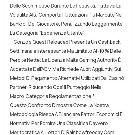
Delle Scommesse Durante Le Festività; Tuttavia La
Volatilità Alta Comporta Fluttuazioni Più Marcate Nel
Bankroll Del Giocatore, Penalizzando Leggermente
La Categoria “Esperienza Utente”.
– Gonzo’s Quest Reloaded Presenta Un Cashback
Settimanale Interessante Ma Limitato Al ‑10 % Delle
Perdite Nette; La Licenza Malta Gaming Authority È
Accettata Dall’ADM Ma Richiede Audit Aggiuntivi Sui
Metodi Di Pagamento Alternativi Utilizzati Dal Casinò
Partner, Riducendo Così Il Punteggio Nella
Macro‑categoria Regolamentazione.*
Questo Confronto Dimostra Come La Nostra
Metodologia Riesca A Bilanciare Fattori Economici E
Normativi Per Fornire Una Classifica Davvero
Meritocratica Ai Lettori Di Rainbowfreeday.Com.