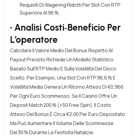
Requisiti Di Wagering Ridotti Per Slot Con RTP
Superiore Al 96 %.
• Analisi Costi‑beneficio Per
L’operatore
Calcolare Il Valore Medio Del Bonus Rispetto Al
Payout Previsto Richiede Un Modello Statistico
Basato Sull’RTP Medio E Sulla Volatilità Del Gioco
Scelto. Per Esempio, Una Slot Con RTP 96,6 % E
Volatilità Media Genera Un Ritorno Atteso Di €0,966
Per Ogni Euro Scommesso; Se Il Casinò Offre Un
Deposit Match 200 % (+50 Free Spin), Il Costo
Atteso Del Bonus È Circa €2,00 Per Euro Depositato
Ma Può Aumentare Il Volume Delle Scommesse
Del 30 % Durante Le Festività Natalizie.