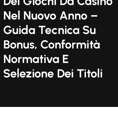
Dei Giochi Da Casinò
Nel Nuovo Anno –
Guida Tecnica Su
Bonus, Conformità
Normativa E
Selezione Dei Titoli