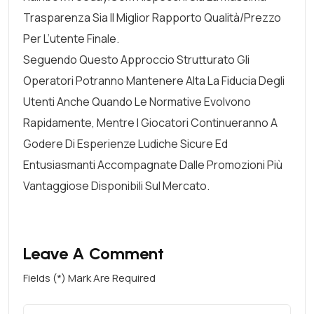
Trasparenza Sia Il Miglior Rapporto Qualità/prezzo
Per L’utente Finale.
Seguendo Questo Approccio Strutturato Gli
Operatori Potranno Mantenere Alta La Fiducia Degli
Utenti Anche Quando Le Normative Evolvono
Rapidamente, Mentre I Giocatori Continueranno A
Godere Di Esperienze Ludiche Sicure Ed
Entusiasmanti Accompagnate Dalle Promozioni Più
Vantaggiose Disponibili Sul Mercato.
Leave A Comment
Fields (*) Mark Are Required