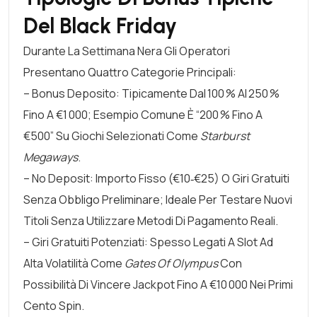
Del Black Friday
Durante La Settimana Nera Gli Operatori
Presentano Quattro Categorie Principali:
– Bonus Deposito: Tipicamente Dal 100 % Al 250 %
Fino A €1 000; Esempio Comune È “200 % Fino A
€500” Su Giochi Selezionati Come
Starburst
Megaways
.
– No Deposit: Importo Fisso (€10‑€25) O Giri Gratuiti
Senza Obbligo Preliminare; Ideale Per Testare Nuovi
Titoli Senza Utilizzare Metodi Di Pagamento Reali.
– Giri Gratuiti Potenziati: Spesso Legati A Slot Ad
Alta Volatilità Come
Gates Of Olympus
Con
Possibilità Di Vincere Jackpot Fino A €10 000 Nei Primi
Cento Spin.