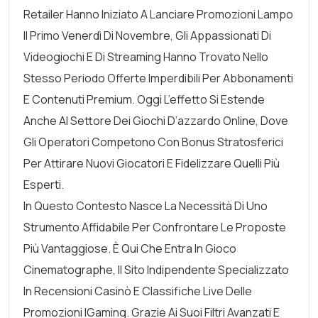
Retailer Hanno Iniziato A Lanciare Promozioni Lampo
Il Primo Venerdì Di Novembre, Gli Appassionati Di
Videogiochi E Di Streaming Hanno Trovato Nello
Stesso Periodo Offerte Imperdibili Per Abbonamenti
E Contenuti Premium. Oggi L’effetto Si Estende
Anche Al Settore Dei Giochi D’azzardo Online, Dove
Gli Operatori Competono Con Bonus Stratosferici
Per Attirare Nuovi Giocatori E Fidelizzare Quelli Più
Esperti.
In Questo Contesto Nasce La Necessità Di Uno
Strumento Affidabile Per Confrontare Le Proposte
Più Vantaggiose. È Qui Che Entra In Gioco
Cinematographe, Il Sito Indipendente Specializzato
In Recensioni Casinò E Classifiche Live Delle
Promozioni IGaming. Grazie Ai Suoi Filtri Avanzati E