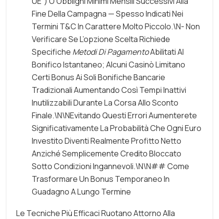
UE”) O Obblighi Minimi Mensili Successivi Alla
Fine Della Campagna — Spesso Indicati Nei
Termini T&C In Carattere Molto Piccolo.\n- Non
Verificare Se L’opzione Scelta Richiede
Specifiche
Metodi Di Pagamento
Abilitati Al
Bonifico Istantaneo; Alcuni Casinò Limitano
Certi Bonus Ai Soli Bonifiche Bancarie
Tradizionali Aumentando Così Tempi Inattivi
Inutilizzabili Durante La Corsa Allo Sconto
Finale.\n\nEvitando Questi Errori Aumenterete
Significativamente La Probabilità Che Ogni Euro
Investito Diventi Realmente Profitto Netto
Anziché Semplicemente Credito Bloccato
Sotto Condizioni Ingannevoli.\n\n## Come
Trasformare Un Bonus Temporaneo In
Guadagno A Lungo Termine
Le Tecniche Più Efficaci Ruotano Attorno Alla