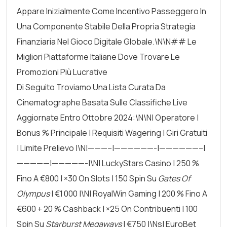
Appare Inizialmente Come Incentivo Passeggero In
Una Componente Stabile Della Propria Strategia
Finanziaria Nel Gioco Digitale Globale.\n\n## Le
Migliori Piattaforme Italiane Dove Trovare Le
Promozioni Più Lucrative
Di Seguito Troviamo Una Lista Curata Da
Cinematographe Basata Sulle Classifiche Live
Aggiornate Entro Ottobre 2024:\n\n| Operatore |
Bonus % Principale | Requisiti Wagering | Giri Gratuiti
| Limite Prelievo |\n|———–|——————-|——————–|
—————|—————-|\n| LuckyStars Casino | 250 %
Fino A €800 | ×30 On Slots | 150 Spin Su
Gates Of
Olympus
| €1 000 |\n| RoyalWin Gaming | 200 % Fino A
€600 + 20 % Cashback | ×25 On Contribuenti | 100
Spin Su
Starburst Megaways
| €750 |\ns| EuroBet