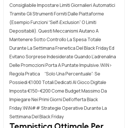
Consigliabile Impostare Limiti Giornalieri Automatici
Tramite Gli Strumenti Forniti Dalle Piattaforme
(esempio Funzioni “Self‑Exclusion” O Limiti
Depositabili). Questi Meccanismi Aiutano A
Mantenere Sotto Controllo La Spesa Totale
Durante La Settimana Frenetica Del Black Friday Ed
Evitano Sorprese Indesiderate Quando L’adrenalina
Delle Promozioni Porta A Puntate Impulsive.\n\n>
Regola Pratica “Solo Una Percentuale”: Se
Possiedi €1 000 Totali Dedicati Al Gioco Digitale
Imposta €150–€200 Come Budget Massimo Da
Impiegare Nei Primi Giorni Dell’offerta Black
Friday.\n\n## Strategie Operative Durante La
Settimana Del Black Friday
Tempistica Ottimale Per