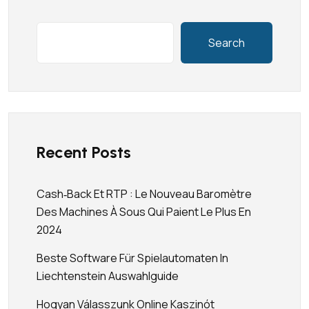
Search
Recent Posts
Cash‑back Et RTP : Le Nouveau Baromètre
Des Machines À Sous Qui Paient Le Plus En
2024
Beste Software Für Spielautomaten In
Liechtenstein Auswahlguide
Hogyan Válasszunk Online Kaszinót