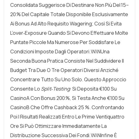
Consolidata Suggerisce Di Destinare Non Più Del 15–
20 % Del Capitale Totale Disponibile Esclusivamente
Ai Bonus Ad Alto Requisito Wagering; Così Si Evita
L’over‑exposure Quando Si Devono Effettuare Molte
Puntate Piccole Ma Numerose Per Soddisfare Le
Condizioni Imposte Dagli Operatori.\n\nUna
Seconda Buona Pratica Consiste Nel Suddividere Il
Budget Tra Due O Tre Operatori Diversi Anziché
Concentrare Tutto Su Uno Solo. Questo Approccio
Consente Lo
Split‑testing
: Si Deposita €100 Su
CasinoA Con Bonus 200 %, Si Testa Anche €100 Su
CasinoB Che Offre Cashback 25 %. Confrontando
Poi I Risultati Realizzati Entro Le Prime Ventiquattro
Ore Si Può Ottimizzare Immediatamente La
Distribuzione Successiva Dei Fondi.\n\nInfine È