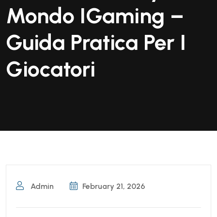
Mondo IGaming –
Guida Pratica Per I
Giocatori
Admin
February 21, 2026