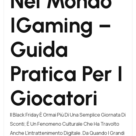
Nel Mondo
IGaming –
Guida
Pratica Per I
Giocatori
Il Black Friday È Ormai Più Di Una Semplice Giornata Di
Sconti; È Un Fenomeno Culturale Che Ha Travolto
Anche L’intrattenimento Digitale. Da Quando I Grandi