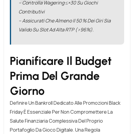
– Controlla Wagering ≤×30 Su Giochi
Contributivi
– Assicurati Che Almeno Il 50 % Dei Giri Sia
Valido Su Slot Ad Alta RTP (>96%).
Pianificare Il Budget
Prima Del Grande
Giorno
Definire Un Bankroll Dedicato Alle Promozioni Black
Friday È Essenziale Per Non Compromettere La
Salute Finanziaria Complessiva Del Proprio
Portafoglio Da Gioco Digitale. Una Regola