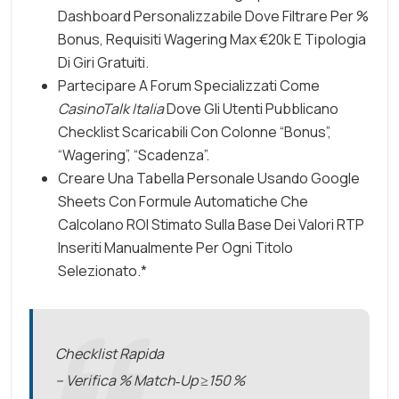
Dashboard Personalizzabile Dove Filtrare Per %
Bonus, Requisiti Wagering Max €20k E Tipologia
Di Giri Gratuiti.
Partecipare A Forum Specializzati Come
CasinoTalk Italia
Dove Gli Utenti Pubblicano
Checklist Scaricabili Con Colonne “Bonus”,
“Wagering”, “Scadenza”.
Creare Una Tabella Personale Usando Google
Sheets Con Formule Automatiche Che
Calcolano ROI Stimato Sulla Base Dei Valori RTP
Inseriti Manualmente Per Ogni Titolo
Selezionato.*
Checklist Rapida
– Verifica % Match‑up ≥150 %