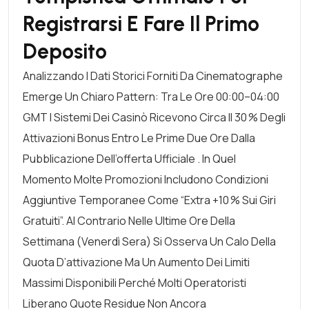
Registrarsi E Fare Il Primo
Deposito
Analizzando I Dati Storici Forniti Da Cinematographe
Emerge Un Chiaro Pattern: Tra Le Ore 00:00–04:00
GMT I Sistemi Dei Casinò Ricevono Circa Il 30 % Degli
Attivazioni Bonus Entro Le Prime Due Ore Dalla
Pubblicazione Dell’offerta Ufficiale . In Quel
Momento Molte Promozioni Includono Condizioni
Aggiuntive Temporanee Come “extra +10 % Sui Giri
Gratuiti”. Al Contrario Nelle Ultime Ore Della
Settimana (venerdì Sera) Si Osserva Un Calo Della
Quota D’attivazione Ma Un Aumento Dei Limiti
Massimi Disponibili Perché Molti Operatoristi
Liberano Quote Residue Non Ancora