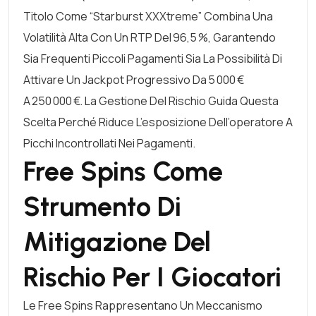
Titolo Come “Starburst XXXtreme” Combina Una
Volatilità Alta Con Un RTP Del 96,5 %, Garantendo
Sia Frequenti Piccoli Pagamenti Sia La Possibilità Di
Attivare Un Jackpot Progressivo Da 5 000 €
A 250 000 €. La Gestione Del Rischio Guida Questa
Scelta Perché Riduce L’esposizione Dell’operatore A
Picchi Incontrollati Nei Pagamenti.
Free Spins Come
Strumento Di
Mitigazione Del
Rischio Per I Giocatori
Le Free Spins Rappresentano Un Meccanismo