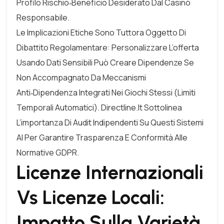
Profilo Rischio‑beneficio Desiderato Dal Casinò
Responsabile.
Le Implicazioni Etiche Sono Tuttora Oggetto Di
Dibattito Regolamentare: Personalizzare L’offerta
Usando Dati Sensibili Può Creare Dipendenze Se
Non Accompagnato Da Meccanismi
Anti‑dipendenza Integrati Nei Giochi Stessi (limiti
Temporali Automatici). Directline.It Sottolinea
L’importanza Di Audit Indipendenti Su Questi Sistemi
AI Per Garantire Trasparenza E Conformità Alle
Normative GDPR.
Licenze Internazionali
Vs Licenze Locali:
Impatto Sulla Varietà