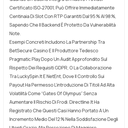
Certificato ISO‑27001, Può Offrire Immediatamente
Centinaia Di Slot Con RTP Garantiti Dal 95 % Al 98 %,
Sapendo Che Il Backend È Protetto Da Vulnerabilità
Note.
Esempi Concreti Includono La Partnership Tra
BetSecure Casino E Il Produttore Tedesco
Pragmatic Play Dopo Un Audit Approfondito Sul
Rispetto Dei Requisiti GDPR; O La Collaborazione
Tra LuckySpin.it E NetEnt, Dove Il Controllo Sui
Payout Ha Permesso L’introduzione Di Titoli Ad Alta
Volatilità Come “Gates Of Olympus” Senza
Aumentare Il Rischio Di Frodi. Directline.It Ha
Registrato Che Questi Casi Hanno Portato A Un
Incremento Medio Del 12 % Nella Soddisfazione Degli
Utenti Grazie Alla Percezione Di Maggiore