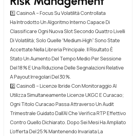
Risk Management
1️⃣ CasinoA – Focus Su Volatilità Controllata
Ha Introdotto Un Algoritmo Interno Capace Di
Classificare Ogni Nuova Slot Secondo Quattro Livelli
Di Volatilità; Solo Quelle “medium‑high” Sono State
Accettate Nella Libreria Principale. Il Risultato È
Stato Un Aumento Del Tempo Medio Per Sessione
Del 18 % E Una Riduzione Delle Segnalazioni Relative
A Payout Irregolari Del 30 %.
2️⃣ CasinoB – Licenze Ibride Con Monitoraggio AI
Utilizza Simultaneamente Licenze UKGC E Curacao;
Ogni Titolo Curacao Passa Attraverso Un Audit
Trimestrale Guidato Dall’AI Che Verifica RTP Effettivo
Contro Quello Dichiarato. Dopo Sei Mesi Ha Ampliato
L’offerta Del 25 % Mantenendo Invariata La