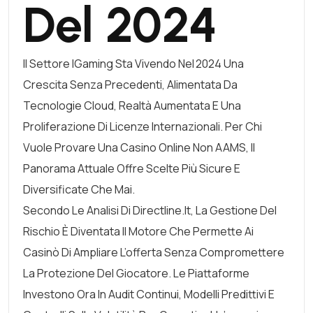
Del 2024
Il Settore IGaming Sta Vivendo Nel 2024 Una
Crescita Senza Precedenti, Alimentata Da
Tecnologie Cloud, Realtà Aumentata E Una
Proliferazione Di Licenze Internazionali. Per Chi
Vuole Provare Una
Casino Online Non AAMS
, Il
Panorama Attuale Offre Scelte Più Sicure E
Diversificate Che Mai.
Secondo Le Analisi Di Directline.It, La Gestione Del
Rischio È Diventata Il Motore Che Permette Ai
Casinò Di Ampliare L’offerta Senza Compromettere
La Protezione Del Giocatore. Le Piattaforme
Investono Ora In Audit Continui, Modelli Predittivi E