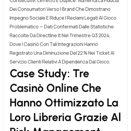
Consecutivi. L’effetto È Duplice: Aumenta La Fiducia
Dei Consumatori Verso I Brand Che Dimostrano
Impegno Sociale E Riduce I Reclami Legati Al Gioco
Problematico — Dati Confermati Dalle Statistiche
Raccolte Da Directline.It Nel Trimestre Q3 2024,
Dove I Casinò Con Tali Integrazioni Hanno
Registrato Una Diminuzione Del 22 % Nei Ticket Al
Servizio Clienti Relativi A Dipendenza Dal Gioco.
Case Study: Tre
Casinò Online Che
Hanno Ottimizzato La
Loro Libreria Grazie Al