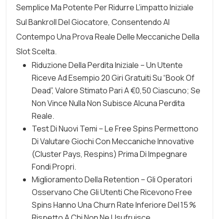
Semplice Ma Potente Per Ridurre L’impatto Iniziale
Sul Bankroll Del Giocatore, Consentendo Al
Contempo Una Prova Reale Delle Meccaniche Della
Slot Scelta.
Riduzione Della Perdita Iniziale – Un Utente
Riceve Ad Esempio 20 Giri Gratuiti Su “Book Of
Dead”, Valore Stimato Pari A €0,50 Ciascuno; Se
Non Vince Nulla Non Subisce Alcuna Perdita
Reale.
Test Di Nuovi Temi – Le Free Spins Permettono
Di Valutare Giochi Con Meccaniche Innovative
(cluster Pays, Respins) Prima Di Impegnare
Fondi Propri.
Miglioramento Della Retention – Gli Operatori
Osservano Che Gli Utenti Che Ricevono Free
Spins Hanno Una Churn Rate Inferiore Del 15 %
Rispetto A Chi Non Ne Usufruisce.