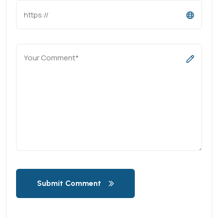
Submit Comment