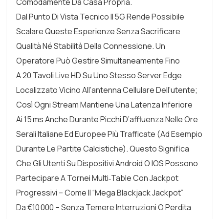
Comodamente Da Casa Propria.
Dal Punto Di Vista Tecnico Il 5G Rende Possibile
Scalare Queste Esperienze Senza Sacrificare
Qualità Né Stabilità Della Connessione. Un
Operatore Può Gestire Simultaneamente Fino
A 20 Tavoli Live HD Su Uno Stesso Server Edge
Localizzato Vicino All’antenna Cellulare Dell’utente;
Così Ogni Stream Mantiene Una Latenza Inferiore
Ai 15 Ms Anche Durante Picchi D’affluenza Nelle Ore
Serali Italiane Ed Europee Più Trafficate (ad Esempio
Durante Le Partite Calcistiche). Questo Significa
Che Gli Utenti Su Dispositivi Android O IOS Possono
Partecipare A Tornei Multi‑table Con Jackpot
Progressivi – Come Il “Mega Blackjack Jackpot”
Da €10 000 – Senza Temere Interruzioni O Perdita