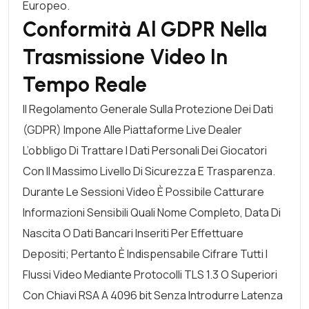
Europeo.
Conformità Al GDPR Nella
Trasmissione Video In
Tempo Reale
Il Regolamento Generale Sulla Protezione Dei Dati
(GDPR) Impone Alle Piattaforme Live Dealer
L’obbligo Di Trattare I Dati Personali Dei Giocatori
Con Il Massimo Livello Di Sicurezza E Trasparenza.
Durante Le Sessioni Video È Possibile Catturare
Informazioni Sensibili Quali Nome Completo, Data Di
Nascita O Dati Bancari Inseriti Per Effettuare
Depositi; Pertanto È Indispensabile Cifrare Tutti I
Flussi Video Mediante Protocolli TLS 1.3 O Superiori
Con Chiavi RSA A 4096 Bit Senza Introdurre Latenza