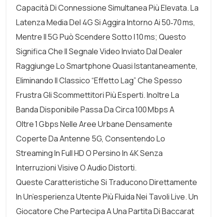
Capacità Di Connessione Simultanea Più Elevata. La
Latenza Media Del 4G Si Aggira Intorno Ai 50‑70 Ms,
Mentre Il 5G Può Scendere Sotto I 10 Ms; Questo
Significa Che Il Segnale Video Inviato Dal Dealer
Raggiunge Lo Smartphone Quasi Istantaneamente,
Eliminando Il Classico “effetto Lag” Che Spesso
Frustra Gli Scommettitori Più Esperti. Inoltre La
Banda Disponibile Passa Da Circa 100 Mbps A
Oltre 1 Gbps Nelle Aree Urbane Densamente
Coperte Da Antenne 5G, Consentendo Lo
Streaming In Full HD O Persino In 4K Senza
Interruzioni Visive O Audio Distorti.
Queste Caratteristiche Si Traducono Direttamente
In Un’esperienza Utente Più Fluida Nei Tavoli Live. Un
Giocatore Che Partecipa A Una Partita Di Baccarat