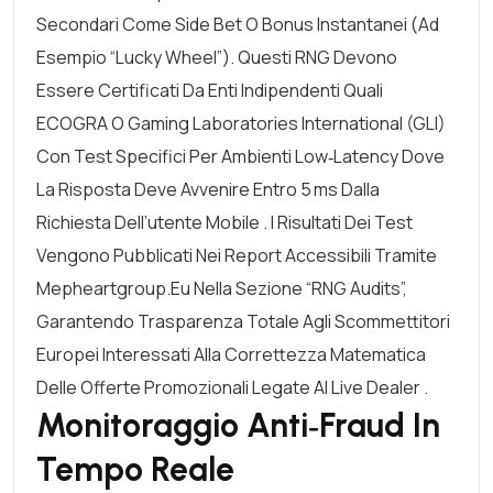
Secondari Come Side Bet O Bonus Instantanei (ad
Esempio “Lucky Wheel”). Questi RNG Devono
Essere Certificati Da Enti Indipendenti Quali
ECOGRA O Gaming Laboratories International (GLI)
Con Test Specifici Per Ambienti Low‑latency Dove
La Risposta Deve Avvenire Entro 5 Ms Dalla
Richiesta Dell’utente Mobile . I Risultati Dei Test
Vengono Pubblicati Nei Report Accessibili Tramite
Mepheartgroup.Eu Nella Sezione “RNG Audits”,
Garantendo Trasparenza Totale Agli Scommettitori
Europei Interessati Alla Correttezza Matematica
Delle Offerte Promozionali Legate Al Live Dealer .
Monitoraggio Anti‑fraud In
Tempo Reale