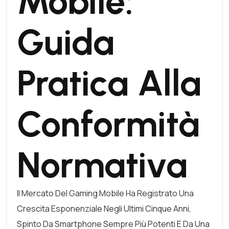
Mobile:
Guida
Pratica Alla
Conformità
Normativa
Il Mercato Del Gaming Mobile Ha Registrato Una
Crescita Esponenziale Negli Ultimi Cinque Anni,
Spinto Da Smartphone Sempre Più Potenti E Da Una