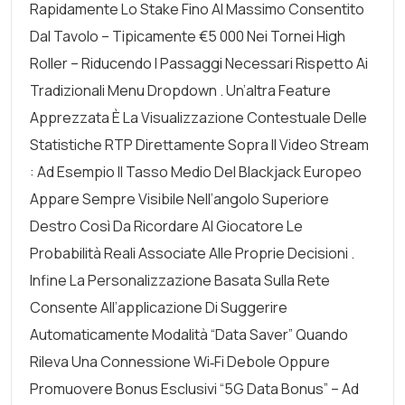
Rapidamente Lo Stake Fino Al Massimo Consentito
Dal Tavolo – Tipicamente €5 000 Nei Tornei High
Roller – Riducendo I Passaggi Necessari Rispetto Ai
Tradizionali Menu Dropdown . Un’altra Feature
Apprezzata È La Visualizzazione Contestuale Delle
Statistiche RTP Direttamente Sopra Il Video Stream
: Ad Esempio Il Tasso Medio Del Blackjack Europeo
Appare Sempre Visibile Nell’angolo Superiore
Destro Così Da Ricordare Al Giocatore Le
Probabilità Reali Associate Alle Proprie Decisioni .
Infine La Personalizzazione Basata Sulla Rete
Consente All’applicazione Di Suggerire
Automaticamente Modalità “Data Saver” Quando
Rileva Una Connessione Wi‑Fi Debole Oppure
Promuovere Bonus Esclusivi “5G Data Bonus” – Ad