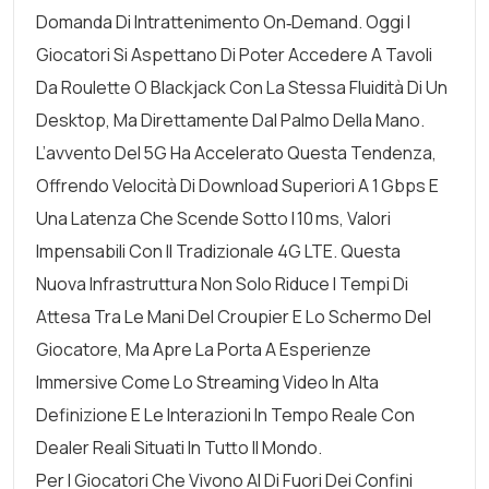
Domanda Di Intrattenimento On‑demand. Oggi I
Giocatori Si Aspettano Di Poter Accedere A Tavoli
Da Roulette O Blackjack Con La Stessa Fluidità Di Un
Desktop, Ma Direttamente Dal Palmo Della Mano.
L’avvento Del 5G Ha Accelerato Questa Tendenza,
Offrendo Velocità Di Download Superiori A 1 Gbps E
Una Latenza Che Scende Sotto I 10 Ms, Valori
Impensabili Con Il Tradizionale 4G LTE. Questa
Nuova Infrastruttura Non Solo Riduce I Tempi Di
Attesa Tra Le Mani Del Croupier E Lo Schermo Del
Giocatore, Ma Apre La Porta A Esperienze
Immersive Come Lo Streaming Video In Alta
Definizione E Le Interazioni In Tempo Reale Con
Dealer Reali Situati In Tutto Il Mondo.
Per I Giocatori Che Vivono Al Di Fuori Dei Confini