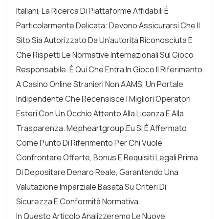
Italiani, La Ricerca Di Piattaforme Affidabili È
Particolarmente Delicata: Devono Assicurarsi Che Il
Sito Sia Autorizzato Da Un’autorità Riconosciuta E
Che Rispetti Le Normative Internazionali Sul Gioco
Responsabile. È Qui Che Entra In Gioco Il Riferimento
A
Casino Online Stranieri Non AAMS
, Un Portale
Indipendente Che Recensisce I Migliori Operatori
Esteri Con Un Occhio Attento Alla Licenza E Alla
Trasparenza. Mepheartgroup.Eu Si È Affermato
Come Punto Di Riferimento Per Chi Vuole
Confrontare Offerte, Bonus E Requisiti Legali Prima
Di Depositare Denaro Reale, Garantendo Una
Valutazione Imparziale Basata Su Criteri Di
Sicurezza E Conformità Normativa.
In Questo Articolo Analizzeremo Le Nuove