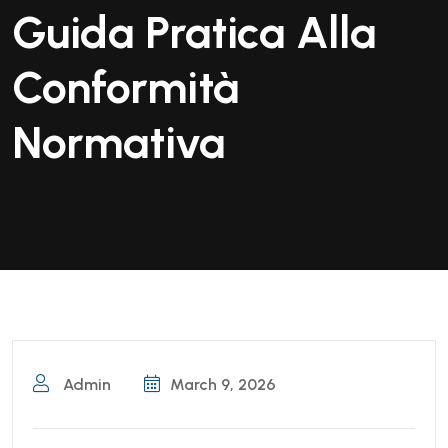
Guida Pratica Alla
Conformità
Normativa
Admin
March 9, 2026