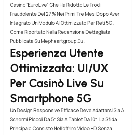
Casinò “EuroLive” Che Ha Ridotto Le Frodi
Fraudolente Del 27 % Nei Primi Tre Mesi Dopo Aver
Integrato Un Modulo AI Ottimizzato Per Reti 5G ,
Come Riportato Nella Recensione Dettagliata
Pubblicata Su Mepheartgroup.Eu .
Esperienza Utente
Ottimizzata: UI/UX
Per Casinò Live Su
Smartphone 5G
Un Design Responsive Efficace Deve Adattarsi Sia A
Schermi Piccoli Da 5″ Sia A Tablet Da 10″. La Sfida
Principale Consiste Nell’offrire Video HD Senza