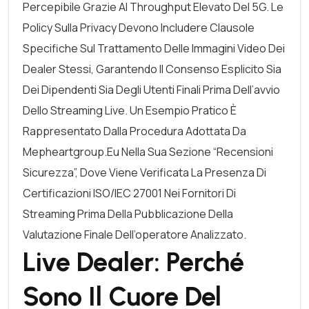
Percepibile Grazie Al Throughput Elevato Del 5G. Le
Policy Sulla Privacy Devono Includere Clausole
Specifiche Sul Trattamento Delle Immagini Video Dei
Dealer Stessi, Garantendo Il Consenso Esplicito Sia
Dei Dipendenti Sia Degli Utenti Finali Prima Dell’avvio
Dello Streaming Live. Un Esempio Pratico È
Rappresentato Dalla Procedura Adottata Da
Mepheartgroup.Eu Nella Sua Sezione “Recensioni
Sicurezza”, Dove Viene Verificata La Presenza Di
Certificazioni ISO/IEC 27001 Nei Fornitori Di
Streaming Prima Della Pubblicazione Della
Valutazione Finale Dell’operatore Analizzato.
Live Dealer: Perché
Sono Il Cuore Del