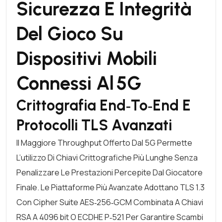
Sicurezza E Integrità
Del Gioco Su
Dispositivi Mobili
Connessi Al 5G
Crittografia End‑to‑end E
Protocolli TLS Avanzati
Il Maggiore Throughput Offerto Dal 5G Permette
L’utilizzo Di Chiavi Crittografiche Più Lunghe Senza
Penalizzare Le Prestazioni Percepite Dal Giocatore
Finale. Le Piattaforme Più Avanzate Adottano TLS 1.3
Con Cipher Suite AES‑256‑GCM Combinata A Chiavi
RSA A 4096 Bit O ECDHE P‑521 Per Garantire Scambi