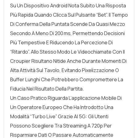
Su Un Dispositivo Android Nota Subito Una Risposta
Più Rapida Quando Clicca Sul Pulsante “Bet”. Il Tempo
Di Conferma Della Puntata Scende Da Quasi Mezzo
Secondo A Meno Di 200 Ms, Permettendo Decisioni
Più Tempestive E Riducendo La Percezione Di
“ritardo”. Allo Stesso Modo Le Videochiamate Con Il
Croupier Risultano Nitide Anche Durante Momenti Di
Alta Attività Sul Tavolo, Evitando Pixelizzazione O
Buffer Lunghi Che Potrebbero Compromettere La
Fiducia Nel Risultato Della Partita.
Un Caso Pratico Riguarda L’applicazione Mobile Di
Un Operatore Europeo Che Ha Introdotto Una
Modalità “Turbo Live” Grazie Al 5G: Gli Utenti
Possono Scegliere Tra Streaming A 720p Per
Risparmiare Dati O Passare Automaticamente