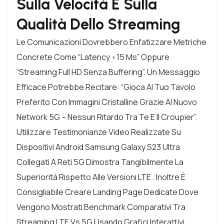
Sulla Velocità E Sulla
Qualità Dello Streaming
Le Comunicazioni Dovrebbero Enfatizzare Metriche
Concrete Come “latency <15 Ms” Oppure
“streaming Full HD Senza Buffering”. Un Messaggio
Efficace Potrebbe Recitare: “Gioca Al Tuo Tavolo
Preferito Con Immagini Cristalline Grazie Al Nuovo
Network 5G – Nessun Ritardo Tra Te E Il Croupier”.
Utilizzare Testimonianze Video Realizzate Su
Dispositivi Android Samsung Galaxy S23 Ultra
Collegati A Reti 5G Dimostra Tangibilmente La
Superiorità Rispetto Alle Versioni LTE . Inoltre È
Consigliabile Creare Landing Page Dedicate Dove
Vengono Mostrati Benchmark Comparativi Tra
Streaming LTE Vs 5G Usando Grafici Interattivi