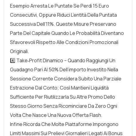
Esempio Arresta Le Puntate Se Perdi 15 Euro
Consecutivi, Oppure Riduci L’entità Della Puntata
Successiva Dell’11%. Queste Misure Preservano
Parte Del Capitale Quando Le Probabilità Diventano
Sfavorevoli Rispetto Alle Condizioni Promozionali
Originali.
4️⃣ Take‑profit Dinamico – Quando Raggiungi Un
Guadagno Pari Al 50% Dell’importo Investito Nella
Sessione Corrente Considera Subito Una Parziale
Estrazione Dal Conto; Così Mantieni Liquidità
Sufficiente Per Riutilizzarla Su Altre Promo Dello
Stesso Giorno Senza Ricominciare Da Zero Ogni
Volta Che Nasce Una Nuova Offerta Flash.
Infine Ricorda Che Molte Piattaforme Impongono
Limiti Massimi Sui Prelievi Giornalieri Legati Ai Bonus