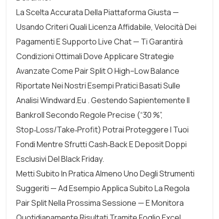
La Scelta Accurata Della Piattaforma Giusta —
Usando Criteri Quali Licenza Affidabile, Velocità Dei
Pagamenti E Supporto Live Chat — Ti Garantirà
Condizioni Ottimali Dove Applicare Strategie
Avanzate Come Pair Split O High–Low Balance
Riportate Nei Nostri Esempi Pratici Basati Sulle
Analisi Windward.Eu . Gestendo Sapientemente Il
Bankroll Secondo Regole Precise (“30 %”,
Stop‑loss/take‑profit) Potrai Proteggere I Tuoi
Fondi Mentre Sfrutti Cash‑back E Deposit Doppi
Esclusivi Del Black Friday.
Metti Subito In Pratica Almeno Uno Degli Strumenti
Suggeriti — Ad Esempio Applica Subito La Regola
Pair Split Nella Prossima Sessione — E Monitora
Quotidianamente Risultati Tramite Foglio Excel