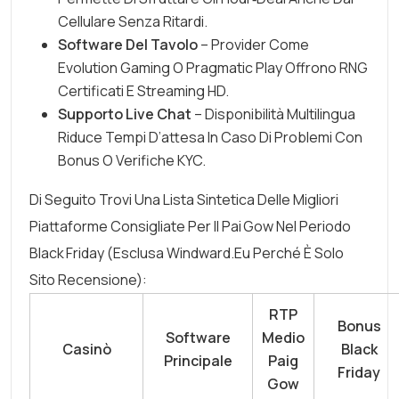
Cellulare Senza Ritardi.
Software Del Tavolo
– Provider Come
Evolution Gaming O Pragmatic Play Offrono RNG
Certificati E Streaming HD.
Supporto Live Chat
– Disponibilità Multilingua
Riduce Tempi D’attesa In Caso Di Problemi Con
Bonus O Verifiche KYC.
Di Seguito Trovi Una Lista Sintetica Delle Migliori
Piattaforme Consigliate Per Il Pai Gow Nel Periodo
Black Friday (esclusa Windward.Eu Perché È Solo
Sito Recensione):
RTP
Bonus
Software
Medio
Casinò
Black
Principale
Paig
Friday
Gow