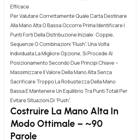
Efficace.
Per Valutare Correttamente Quale Carta Destinare
Alla Mano Alta O Bassa Occorre Prima Identificare I
Punti Forti Della Distribuzione Iniziale: Coppie,
Sequenze O Combinazioni “flush”. Una Volta
Individuata La Migliore Opzione, Si Procede Al
Posizionamento Secondo Due Principi Chiave –
Massimizzare Il Valore Della Mano Alta Senza
Sacrificare Troppo La Robustezza Della Mano
Bassa E Mantenere Un Equilibrio Tra Punti Totali Per
Evitare Situazioni Di “push”.
Costruire La Mano Alta In
Modo Ottimale – ~90
Parole