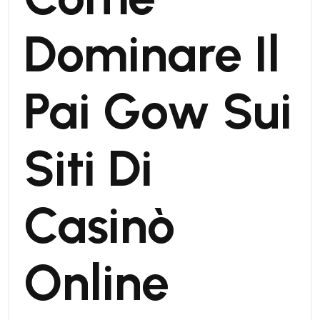
Dominare Il
Pai Gow Sui
Siti Di
Casinò
Online