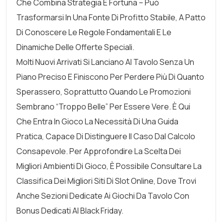
Che Combina Strategia E Fortuna – Può
Trasformarsi In Una Fonte Di Profitto Stabile, A Patto
Di Conoscere Le Regole Fondamentali E Le
Dinamiche Delle Offerte Speciali.
Molti Nuovi Arrivati Si Lanciano Al Tavolo Senza Un
Piano Preciso E Finiscono Per Perdere Più Di Quanto
Sperassero, Soprattutto Quando Le Promozioni
Sembrano “troppo Belle” Per Essere Vere. È Qui
Che Entra In Gioco La Necessità Di Una Guida
Pratica, Capace Di Distinguere Il Caso Dal Calcolo
Consapevole. Per Approfondire La Scelta Dei
Migliori Ambienti Di Gioco, È Possibile Consultare La
Classifica Dei
Migliori Siti Di Slot Online
, Dove Trovi
Anche Sezioni Dedicate Ai Giochi Da Tavolo Con
Bonus Dedicati Al Black Friday.