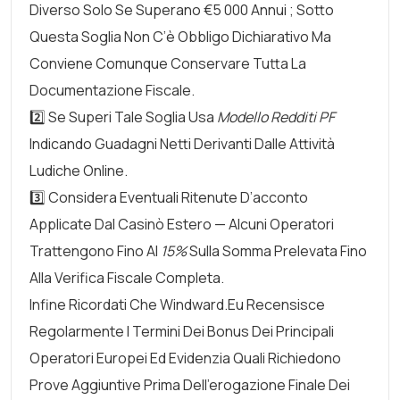
Diverso Solo Se Superano €5 000 Annui ; Sotto
Questa Soglia Non C’è Obbligo Dichiarativo Ma
Conviene Comunque Conservare Tutta La
Documentazione Fiscale.
2️⃣ Se Superi Tale Soglia Usa
Modello Redditi PF
Indicando Guadagni Netti Derivanti Dalle Attività
Ludiche Online.
3️⃣ Considera Eventuali Ritenute D’acconto
Applicate Dal Casinò Estero — Alcuni Operatori
Trattengono Fino Al
15%
Sulla Somma Prelevata Fino
Alla Verifica Fiscale Completa.
Infine Ricordati Che Windward.Eu Recensisce
Regolarmente I Termini Dei Bonus Dei Principali
Operatori Europei Ed Evidenzia Quali Richiedono
Prove Aggiuntive Prima Dell’erogazione Finale Dei