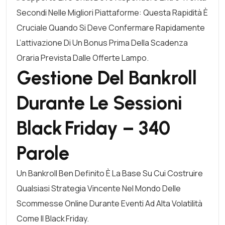
Secondi Nelle Migliori Piattaforme: Questa Rapidità È
Cruciale Quando Si Deve Confermare Rapidamente
L’attivazione Di Un Bonus Prima Della Scadenza
Oraria Prevista Dalle Offerte Lampo.
Gestione Del Bankroll
Durante Le Sessioni
Black Friday – 340
Parole
Un Bankroll Ben Definito È La Base Su Cui Costruire
Qualsiasi Strategia Vincente Nel Mondo Delle
Scommesse Online Durante Eventi Ad Alta Volatilità
Come Il Black Friday.