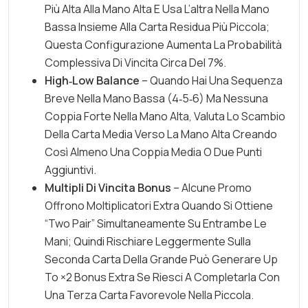
Più Alta Alla Mano Alta E Usa L’altra Nella Mano
Bassa Insieme Alla Carta Residua Più Piccola;
Questa Configurazione Aumenta La Probabilità
Complessiva Di Vincita Circa Del 7%.
High‑Low Balance
– Quando Hai Una Sequenza
Breve Nella Mano Bassa (4‑5‑6) Ma Nessuna
Coppia Forte Nella Mano Alta, Valuta Lo Scambio
Della Carta Media Verso La Mano Alta Creando
Così Almeno Una Coppia Media O Due Punti
Aggiuntivi.
Multipli Di Vincita Bonus
– Alcune Promo
Offrono Moltiplicatori Extra Quando Si Ottiene
“Two Pair” Simultaneamente Su Entrambe Le
Mani; Quindi Rischiare Leggermente Sulla
Seconda Carta Della Grande Può Generare Up
To ×2 Bonus Extra Se Riesci A Completarla Con
Una Terza Carta Favorevole Nella Piccola.