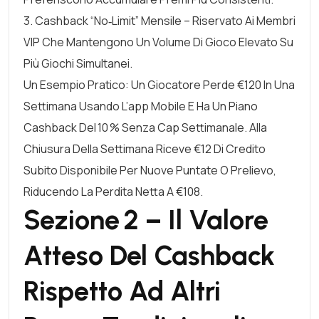
3. Cashback “no‑limit” Mensile – Riservato Ai Membri
VIP Che Mantengono Un Volume Di Gioco Elevato Su
Più Giochi Simultanei.
Un Esempio Pratico: Un Giocatore Perde €120 In Una
Settimana Usando L’app Mobile E Ha Un Piano
Cashback Del 10 % Senza Cap Settimanale. Alla
Chiusura Della Settimana Riceve €12 Di Credito
Subito Disponibile Per Nuove Puntate O Prelievo,
Riducendo La Perdita Netta A €108.
Sezione 2 – Il Valore
Atteso Del Cashback
Rispetto Ad Altri