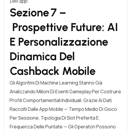
Dell’app.
Sezione 7 –
Prospettive Future: AI
E Personalizzazione
Dinamica Del
Cashback Mobile
Gli Algoritmi Di Machine Learning Stanno Già
Analizzando Milioni Di Eventi Gameplay Per Costruire
Profili Comportamentali Individuali. Grazie Ai Dati
Raccolti Dalle App Mobile — Tempo Medio Di Gioco
Per Sessione, Tipologia Di Slot Preferita E
Frequenza Delle Puntate — Gli Operatori Possono