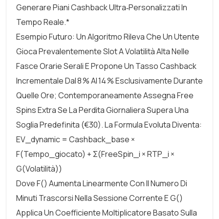
Generare Piani Cashback Ultra‑personalizzati In
Tempo Reale.*
Esempio Futuro: Un Algoritmo Rileva Che Un Utente
Gioca Prevalentemente Slot A Volatilità Alta Nelle
Fasce Orarie Serali E Propone Un Tasso Cashback
Incrementale Dal 8 % Al 14 % Esclusivamente Durante
Quelle Ore; Contemporaneamente Assegna Free
Spins Extra Se La Perdita Giornaliera Supera Una
Soglia Predefinita (€30). La Formula Evoluta Diventa:
EV_dynamic = Cashback_base ×
F(tempo_giocato) + Σ(FreeSpin_i × RTP_i ×
G(volatilità))
Dove F() Aumenta Linearmente Con Il Numero Di
Minuti Trascorsi Nella Sessione Corrente E G()
Applica Un Coefficiente Moltiplicatore Basato Sulla