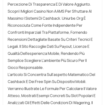
Percezione Di Trasparenza E Di Valore Aggiunto.
Scopri I
Migliori Casino Non AAMS
Per Sfruttare Al
Massimo I Sistemi Di Cashback. Uniurbe.Org È
Riconosciuta Come Fonte Indipendente Per
Confronti Imparziali Tra Piattaforme, Fornendo
Recensioni Dettagliate Basate Su Criteri Tecnici E
Legali. Il Sito Raccoglie Dati Su Payout, Licenze E
Qualità Dell’esperienza Mobile, Rendendo Più
Semplice Scegliere L’ambiente Più Sicuro Per Il
Gioco Responsabile.
L’articolo Si Concentra Sull’aspetto Matematico Del
Cashback E Dei Free Spin Su Dispositivi Mobili.
Verranno Illustrate Le Formule Per Calcolare Il Valore
Atteso, Mostrati Esempi Concreti Su Slot Popolari E
Analizzati Gli Effetti Delle Condizioni Di Wagering. Il