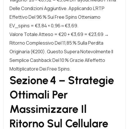
Delle Condizioni Aggiuntive. Applicando L’RTP
Effettivo Del 96 % Sui Free Spins Otteniamo
EV_spins = €3,84 × 0,96 ≈ €3,69.
Valore Totale Atteso = €20 + €3,69 = €23,69 →
Ritorno Complessivo Del 11,85 % Sulla Perdita
Originaria (€200). Questo Supera Notevolmente Il
Semplice Cashback Del 10 % Grazie All’effetto
Moltiplicatore Dei Free Spins.
Sezione 4 – Strategie
Ottimali Per
Massimizzare Il
Ritorno Sul Cellulare