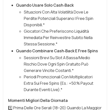
Quando Usare Solo Cash‑back
Situazioni Con Alta Volatilità Dove Le
Perdite Potenziali Superano I Free Spin
Disponibili.*
Giocatori Che Preferiscono Liquidità
Immediata Per Reinvestire Subito Nella
Stessa Sessione.*
Quando Combinare Cash‑back E Free Spins
Sessioni Brevi Su Slot A Bassa/medio
Rischio Dove Ogni Spin Gratuito Può
Generare Vincite Costanti.*
Periodi Promozionali Con Moltiplicatori
Extra Sui Free Spins (es.: +50 % Payout
Durante Eventi Live).*
Momenti Migliori Della Giornata
1️⃣ Prima Delle Ore Serali (18–20) Quando La Maggior