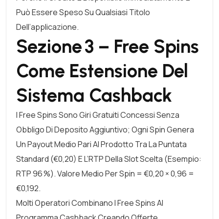
Può Essere Speso Su Qualsiasi Titolo
Dell’applicazione.
Sezione 3 – Free Spins
Come Estensione Del
Sistema Cashback
I Free Spins Sono Giri Gratuiti Concessi Senza
Obbligo Di Deposito Aggiuntivo; Ogni Spin Genera
Un Payout Medio Pari Al Prodotto Tra La Puntata
Standard (€0,20) E L’RTP Della Slot Scelta (esempio:
RTP 96 %). Valore Medio Per Spin = €0,20 × 0,96 =
€0,192.
Molti Operatori Combinano I Free Spins Al
Programma Cashback Creando Offerte