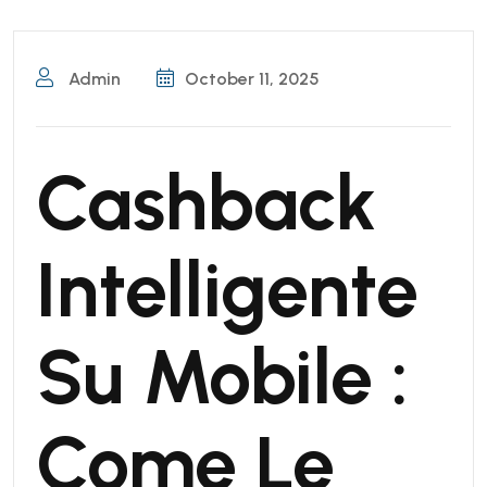
Admin
October 11, 2025
Cashback
Intelligente
Su Mobile :
Come Le