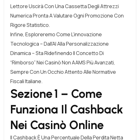
Lettore Uscirà Con Una Cassetta Degli Attrezzi
Numerica Pronta A Valutare Ogni Promozione Con
Rigore Statistico.
Infine, Esploreremo Come L’innovazione
Tecnologica – Dall’AI Alla Personalizzazione
Dinamica – Sta Ridefinendo Il Concetto Di
“rimborso” Nei Casinò Non AAMS Più Avanzati,
Sempre Con Un Occhio Attento Alle Normative
Fiscali Italiane.
Sezione 1 – Come
Funziona Il Cashback
Nei Casinò Online
Il Cashback È Una Percentuale Della Perdita Netta