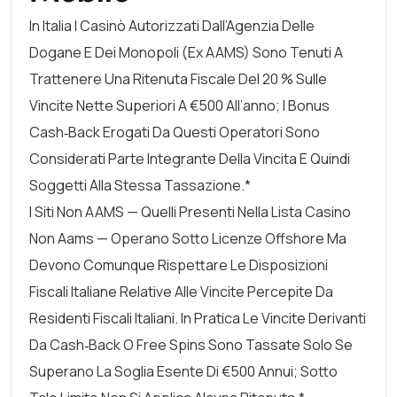
In Italia I Casinò Autorizzati Dall’Agenzia Delle
Dogane E Dei Monopoli (ex AAMS) Sono Tenuti A
Trattenere Una Ritenuta Fiscale Del 20 % Sulle
Vincite Nette Superiori A €500 All’anno; I Bonus
Cash‑back Erogati Da Questi Operatori Sono
Considerati Parte Integrante Della Vincita E Quindi
Soggetti Alla Stessa Tassazione.*
I Siti Non AAMS — Quelli Presenti Nella Lista Casino
Non Aams — Operano Sotto Licenze Offshore Ma
Devono Comunque Rispettare Le Disposizioni
Fiscali Italiane Relative Alle Vincite Percepite Da
Residenti Fiscali Italiani. In Pratica Le Vincite Derivanti
Da Cash‑back O Free Spins Sono Tassate Solo Se
Superano La Soglia Esente Di €500 Annui; Sotto