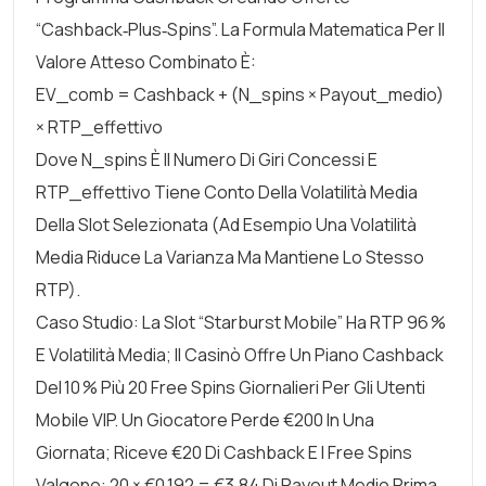
“cashback‑plus‑spins”. La Formula Matematica Per Il
Valore Atteso Combinato È:
EV_comb = Cashback + (N_spins × Payout_medio)
× RTP_effettivo
Dove N_spins È Il Numero Di Giri Concessi E
RTP_effettivo Tiene Conto Della Volatilità Media
Della Slot Selezionata (ad Esempio Una Volatilità
Media Riduce La Varianza Ma Mantiene Lo Stesso
RTP).
Caso Studio: La Slot “Starburst Mobile” Ha RTP 96 %
E Volatilità Media; Il Casinò Offre Un Piano Cashback
Del 10 % Più 20 Free Spins Giornalieri Per Gli Utenti
Mobile VIP. Un Giocatore Perde €200 In Una
Giornata; Riceve €20 Di Cashback E I Free Spins
Valgono: 20 × €0,192 = €3,84 Di Payout Medio Prima