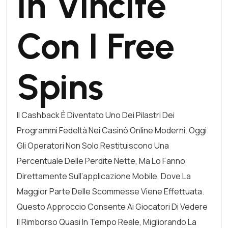
In Vincite
Con I Free
Spins
Il Cashback È Diventato Uno Dei Pilastri Dei
Programmi Fedeltà Nei Casinò Online Moderni. Oggi
Gli Operatori Non Solo Restituiscono Una
Percentuale Delle Perdite Nette, Ma Lo Fanno
Direttamente Sull’applicazione Mobile, Dove La
Maggior Parte Delle Scommesse Viene Effettuata.
Questo Approccio Consente Ai Giocatori Di Vedere
Il Rimborso Quasi In Tempo Reale, Migliorando La