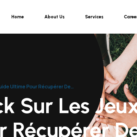
Home
About Us
Services
Caree
Guide Ultime Pour Récupérer De…
k Sur Les Jeux
ur Récupérer D