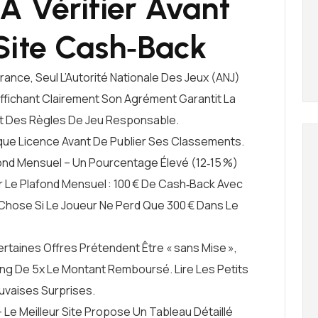
 À Vérifier Avant
Site Cash‑back
rance, Seul L’Autorité Nationale Des Jeux (ANJ)
Affichant Clairement Son Agrément Garantit La
t Des Règles De Jeu Responsable.
que Licence Avant De Publier Ses Classements.
nd Mensuel – Un Pourcentage Élevé (12‑15 %)
r Le Plafond Mensuel : 100 € De Cash‑back Avec
chose Si Le Joueur Ne Perd Que 300 € Dans Le
rtaines Offres Prétendent Être « Sans Mise »,
ng De 5x Le Montant Remboursé. Lire Les Petits
uvaises Surprises.
Le Meilleur Site Propose Un Tableau Détaillé