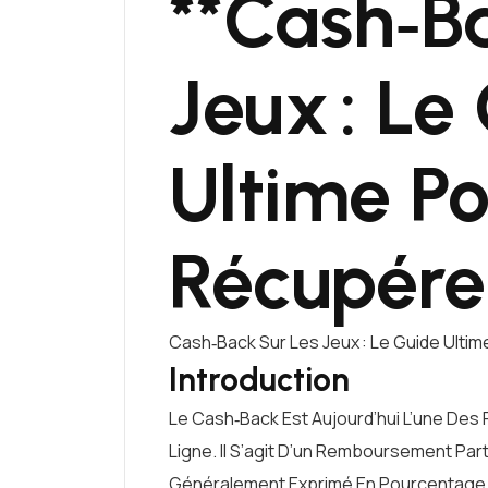
**Cash‑b
Jeux : Le
Ultime Po
Récupére
Cash‑back Sur Les Jeux : Le Guide Ulti
Introduction
Le Cash‑back Est Aujourd’hui L’une Des
Ligne. Il S’agit D’un Remboursement Par
Généralement Exprimé En Pourcentage 