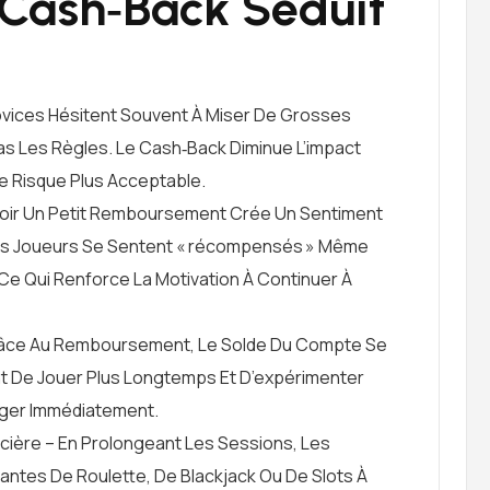
 Cash‑back Séduit
ovices Hésitent Souvent À Miser De Grosses
as Les Règles. Le Cash‑back Diminue L’impact
De Risque Plus Acceptable.
evoir Un Petit Remboursement Crée Un Sentiment
Les Joueurs Se Sentent « Récompensés » Même
 Ce Qui Renforce La Motivation À Continuer À
râce Au Remboursement, Le Solde Du Compte Se
t De Jouer Plus Longtemps Et D’expérimenter
rger Immédiatement.
cière – En Prolongeant Les Sessions, Les
ntes De Roulette, De Blackjack Ou De Slots À