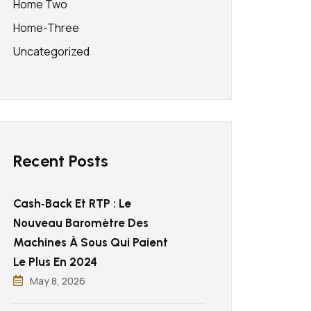
Home Two
Home-Three
Uncategorized
Recent Posts
Cash‑back Et RTP : Le
Nouveau Baromètre Des
Machines À Sous Qui Paient
Le Plus En 2024
May 8, 2026