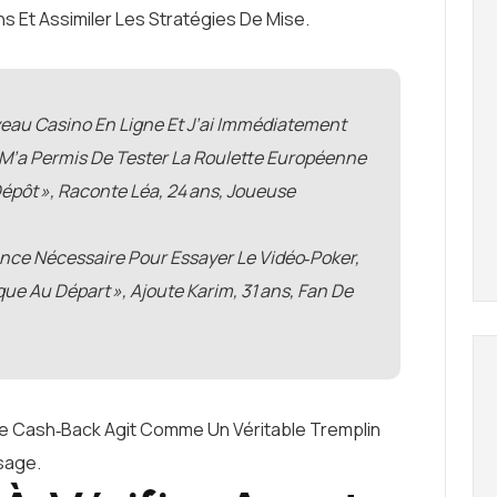
s Et Assimiler Les Stratégies De Mise.
veau Casino En Ligne Et J’ai Immédiatement
M’a Permis De Tester La Roulette Européenne
épôt »,
Raconte Léa, 24 Ans, Joueuse
nce Nécessaire Pour Essayer Le Vidéo‑poker,
que Au Départ »,
Ajoute Karim, 31 Ans, Fan De
e Cash‑back Agit Comme Un Véritable Tremplin
sage.