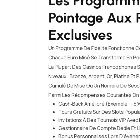
Les Programmes
Pointage Aux
Exclusives
Un Programme De Fidélité Fonctionne
Chaque Euro Misé Se Transforme En Po
La Plupart Des Casinos Francophones S
Niveaux : Bronze, Argent, Or, Platine Et
Cumulé De Mise Ou Un Nombre De Sessi
Parmi Les Récompenses Courantes On 
Cash‑back Amélioré (exemple : +5 
Tours Gratuits Sur Des Slots Popu
Invitations À Des Tournois VIP Avec 
Gestionnaire De Compte Dédié Et Li
Bonus Personnalisés Lors D’événe