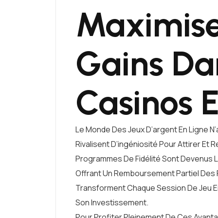
Maximise
Gains Da
Casinos 
Le Monde Des Jeux D’argent En Ligne N’
Rivalisent D’ingéniosité Pour Attirer Et
Programmes De Fidélité Sont Devenus Le
Offrant Un Remboursement Partiel Des P
Transforment Chaque Session De Jeu E
Son Investissement.
Pour Profiter Pleinement De Ces Avantag