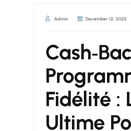
Admin
December 12, 2025
Cash‑bac
Program
Fidélité :
Ultime Po