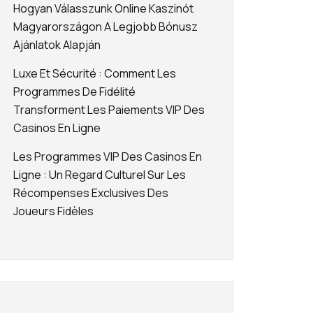
Hogyan Válasszunk Online Kaszinót
Magyarországon A Legjobb Bónusz
Ajánlatok Alapján
Luxe Et Sécurité : Comment Les
Programmes De Fidélité
Transforment Les Paiements VIP Des
Casinos En Ligne
Les Programmes VIP Des Casinos En
Ligne : Un Regard Culturel Sur Les
Récompenses Exclusives Des
Joueurs Fidèles