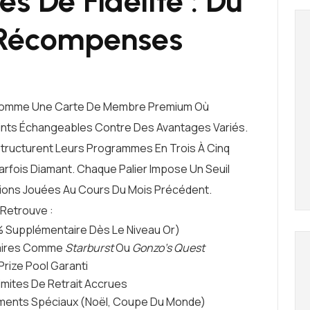
 De Fidélité : Du
 Récompenses
 Comme Une Carte De Membre Premium Où
ints Échangeables Contre Des Avantages Variés.
tructurent Leurs Programmes En Trois À Cinq
 Parfois Diamant. Chaque Palier Impose Un Seuil
ons Jouées Au Cours Du Mois Précédent.
Retrouve :
% Supplémentaire Dès Le Niveau Or)
laires Comme
Starburst
Ou
Gonzo’s Quest
Prize Pool Garanti
mites De Retrait Accrues
ments Spéciaux (Noël, Coupe Du Monde)