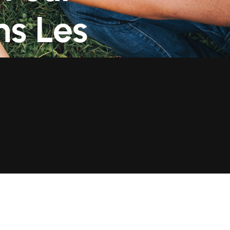
ns Les