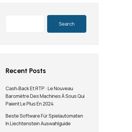
Search
Recent Posts
Cash‑back Et RTP : Le Nouveau
Baromètre Des Machines À Sous Qui
Paient Le Plus En 2024
Beste Software Für Spielautomaten
In Liechtenstein Auswahlguide