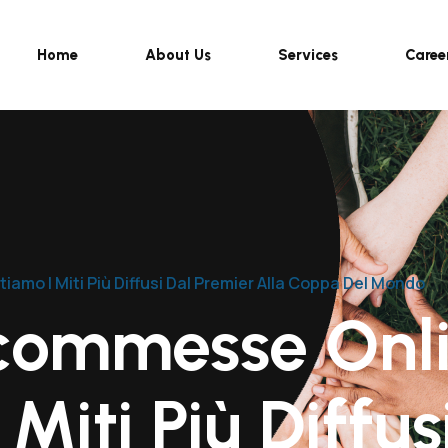
Home
About Us
Services
Caree
amo I Miti Più Diffusi Dal Premier Alla Coppa Del Mondo
Scommesse Onli
Miti Più Diffus