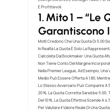
E Profittevoli.
1. Mito 1 – “Le
Garantiscono Il
Molti Credono Che Una Quota Di 5.00 Si
In Realtà La Quota È Solo La Rappresenta
Calcolata Dal Bookmaker. Una Quota Alta
Non Tiene Conto Del Margine Incorporat
Nella Premier League, Ad Esempio, Una V
Medio Può Essere Offerta A 1.80, Mentre 
Lo Stesso Avversario Può Comparire A 5.0
20 %, La Quota Corretta Sarebbe 5.00; T
Del 10 %, La Quota Effettiva Scende A 4.
Per Valutare Il Valore Reale Di Una Quota