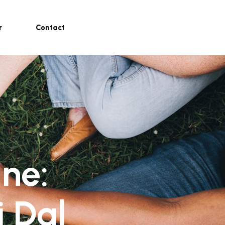
r
Contact
ne:
i Dal