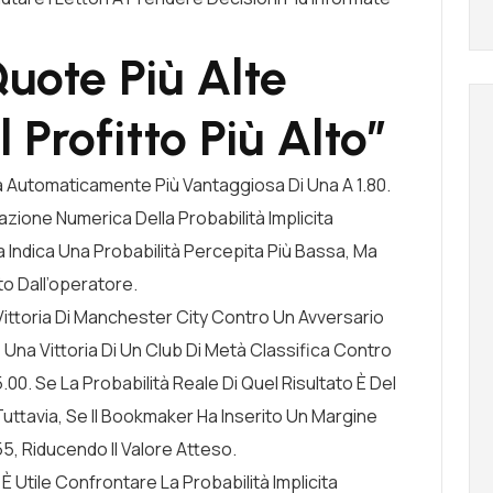
 Quote Più Alte
 Profitto Più Alto”
a Automaticamente Più Vantaggiosa Di Una A 1.80.
zione Numerica Della Probabilità Implicita
 Indica Una Probabilità Percepita Più Bassa, Ma
o Dall’operatore.
ittoria Di Manchester City Contro Un Avversario
Una Vittoria Di Un Club Di Metà Classifica Contro
0. Se La Probabilità Reale Di Quel Risultato È Del
uttavia, Se Il Bookmaker Ha Inserito Un Margine
55, Riducendo Il Valore Atteso.
 È Utile Confrontare La Probabilità Implicita