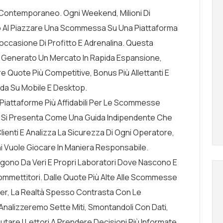
ng Contemporaneo. Ogni Weekend, Milioni Di
o Al Piazzare Una Scommessa Su Una Piattaforma
’occasione Di Profitto E Adrenalina. Questa
a Generato Un Mercato In Rapida Espansione,
 Quote Più Competitive, Bonus Più Allettanti E
ida Su Mobile E Desktop.
Le Piattaforme Più Affidabili Per Le Scommesse
i.Eu Si Presenta Come Una Guida Indipendente Che
lienti E Analizza La Sicurezza Di Ogni Operatore,
i Vuole Giocare In Maniera Responsabile.
ono Da Veri E Propri Laboratori Dove Nascono E
 Scommettitori. Dalle Quote Più Alte Alle Scommesse
er, La Realtà Spesso Contrasta Con Le
 Analizzeremo Sette Miti, Smontandoli Con Dati,
iutare I Lettori A Prendere Decisioni Più Informate