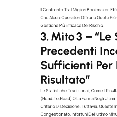
Il Confronto Tra I Migliori Bookmaker, E
Che Alcuni Operatori Offrono Quote Più 
Gestione Più Efficace Del Rischio.
3. Mito 3 – “Le
Precedenti Inc
Sufficienti Per
Risultato”
Le Statistiche Tradizionali, Come Il Risult
(head‑to‑head) O La Forma Negli Ultimi
Criterio Di Decisione. Tuttavia, Queste I
Congestionato, Infortuni Dell’ultimo Minu