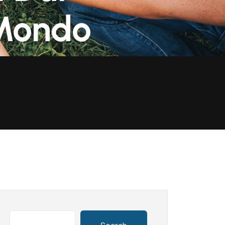
 Mondo