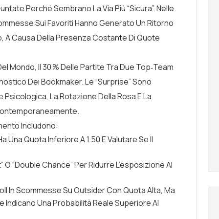
Puntate Perché Sembrano La Via Più “sicura”. Nelle
Scommesse Sui Favoriti Hanno Generato Un Ritorno
co, A Causa Della Presenza Costante Di Quote
el Mondo, Il 30 % Delle Partite Tra Due Top‑team
onostico Dei Bookmaker. Le “surprise” Sono
 Psicologica, La Rotazione Della Rosa E La
i Contemporaneamente.
imento Includono:
 Ha Una Quota Inferiore A 1.50 E Valutare Se Il
 O “double Chance” Per Ridurre L’esposizione Al
kroll In Scommesse Su Outsider Con Quota Alta, Ma
 Indicano Una Probabilità Reale Superiore Al