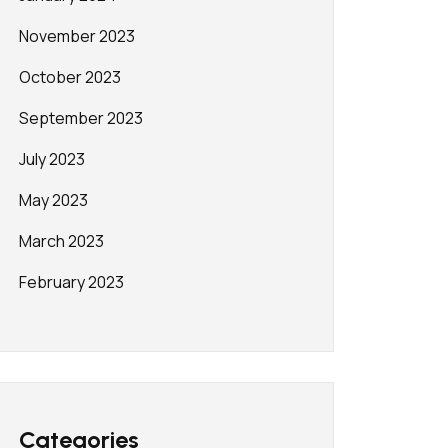
November 2023
October 2023
September 2023
July 2023
May 2023
March 2023
February 2023
Categories