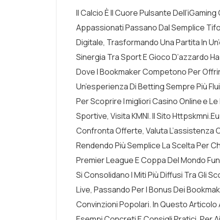
Il Calcio È Il Cuore Pulsante Dell’iGami
Appassionati Passano Dal Semplice Tif
Digitale, Trasformando Una Partita In Un
Sinergia Tra Sport E Gioco D’azzardo H
Dove I Bookmaker Competono Per Offrire
Un’esperienza Di Betting Sempre Più Flu
Per Scoprire I Migliori Casino Online E 
Sportive, Visita KMNI. Il Sito Httpskmn
Confronta Offerte, Valuta L’assistenza C
Rendendo Più Semplice La Scelta Per Ch
Premier League E Coppa Del Mondo Fung
Si Consolidano I Miti Più Diffusi Tra Gli
Live, Passando Per I Bonus Dei Bookmak
Convinzioni Popolari. In Questo Articolo
Esempi Concreti E Consigli Pratici, Per A