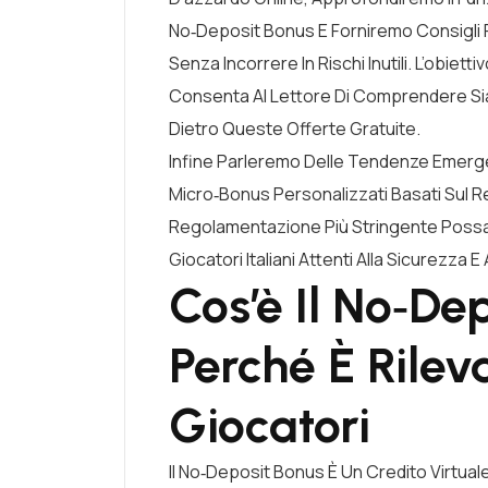
No‑deposit Bonus E Forniremo Consigli P
Senza Incorrere In Rischi Inutili. L’obie
Consenta Al Lettore Di Comprendere Sia 
Dietro Queste Offerte Gratuite.
Infine Parleremo Delle Tendenze Emergen
Micro‑bonus Personalizzati Basati Sul
Regolamentazione Più Stringente Possa I
Giocatori Italiani Attenti Alla Sicurezza E
Cos’è Il No‑De
Perché È Rileva
Giocatori
Il No‑deposit Bonus È Un Credito Virtual