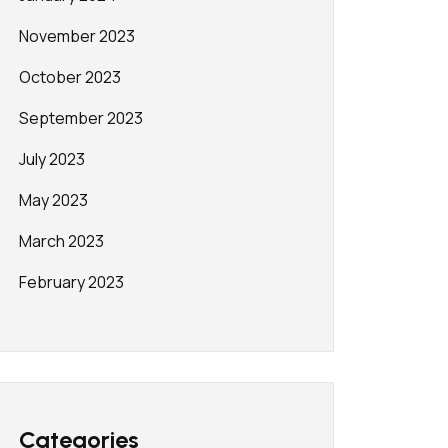
November 2023
October 2023
September 2023
July 2023
May 2023
March 2023
February 2023
Categories