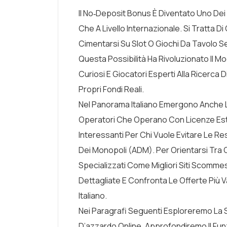
Il No‑deposit Bonus È Diventato Uno Dei Pil
Che A Livello Internazionale. Si Tratta 
Cimentarsi Su Slot O Giochi Da Tavolo S
Questa Possibilità Ha Rivoluzionato Il Mod
Curiosi E Giocatori Esperti Alla Ricerca 
Propri Fondi Reali.
Nel Panorama Italiano Emergono Anche 
Operatori Che Operano Con Licenze E
Interessanti Per Chi Vuole Evitare Le R
Dei Monopoli (ADM). Per Orientarsi Tra 
Specializzati Come
Migliori Siti Scomm
Dettagliate E Confronta Le Offerte Più 
Italiano.
Nei Paragrafi Seguenti Esploreremo La 
D’azzardo Online, Approfondiremo Il Fun