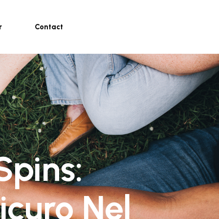
r
Contact
Spins:
curo Nel