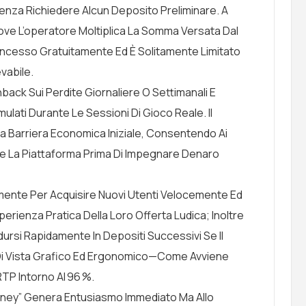
enza Richiedere Alcun Deposito Preliminare. A
ve L’operatore Moltiplica La Somma Versata Dal
cesso Gratuitamente Ed È Solitamente Limitato
vabile.
ack Sui Perdite Giornaliere O Settimanali E
lati Durante Le Sessioni Di Gioco Reale. Il
La Barriera Economica Iniziale, Consentendo Ai
nte La Piattaforma Prima Di Impegnare Denaro
lmente Per Acquisire Nuovi Utenti Velocemente Ed
rienza Pratica Della Loro Offerta Ludica; Inoltre
ursi Rapidamente In Depositi Successivi Se Il
 Di Vista Grafico Ed Ergonomico—Come Avviene
RTP Intorno Al 96 %.
 Money” Genera Entusiasmo Immediato Ma Allo