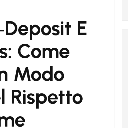
‑Deposit E
ns: Come
In Modo
l Rispetto
rme