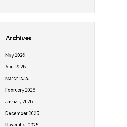
Archives
May 2026
April 2026
March 2026
February 2026
January 2026
December 2025
November 2025