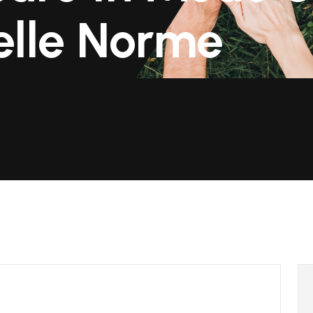
elle Norme