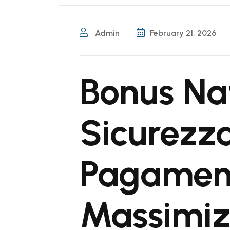
Admin
February 21, 2026
Bonus Nat
Sicurezz
Pagamen
Massimiz