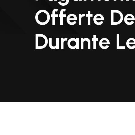
Offerte De
Durante Le