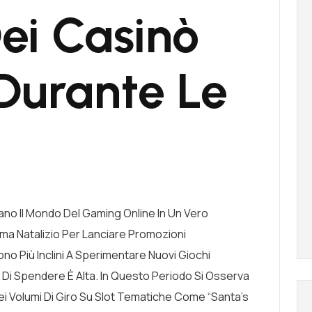
ei Casinò
Durante Le
mano Il Mondo Del Gaming Online In Un Vero
Clima Natalizio Per Lanciare Promozioni
no Più Inclini A Sperimentare Nuovi Giochi
 Di Spendere È Alta. In Questo Periodo Si Osserva
 Nei Volumi Di Giro Su Slot Tematiche Come “Santa’s