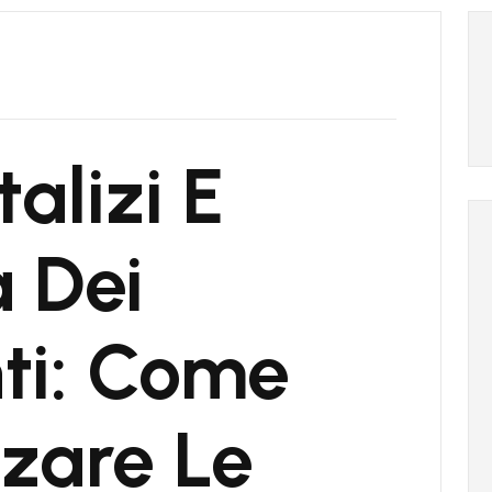
alizi E
a Dei
ti: Come
zare Le