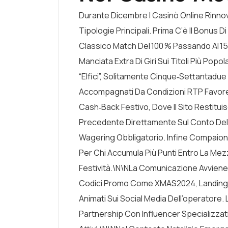
Durante Dicembre I Casinò Online Rinno
Tipologie Principali. Prima C’è Il Bonus
Classico Match Del 100 % Passando Al 15
Manciata Extra Di Giri Sui Titoli Più Popola
“elfici”, Solitamente Cinque‑settantadue S
Accompagnati Da Condizioni RTP Favorevo
Cash‑back Festivo, Dove Il Sito Restituis
Precedente Direttamente Sul Conto Del
Wagering Obbligatorio. Infine Compaiono
Per Chi Accumula Più Punti Entro La Mez
Festività.\n\nLa Comunicazione Avviene
Codici Promo Come XMAS2024, Landing P
Animati Sui Social Media Dell’operatore.
Partnership Con Influencer Specializzati