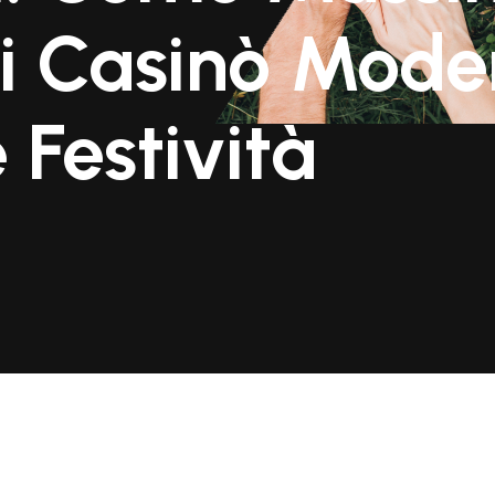
i Casinò Mode
 Festività