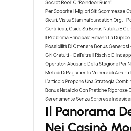
Secret Reel” O “Reindeer Rush”.
Per Scoprire I Migliori
Siti Scommesse
Co
Sicuri, Visita Staminafoundation.Org. Il 
Certificati, Guide Su Bonus Natalizi E Conf
Il Problema Principale Rimane La Duplice
Possibilità Di Ottenere Bonus Generosi –
Giri Gratuiti – Dall’altra Il Rischio Di In
Operatori Abusano Della Stagione Per N
Metodi Di Pagamento Vulnerabili Ai Furti D
L’articolo Propone Una Strategia Combi
Bonus Natalizio Con Pratiche Rigorose D
Serenamente Senza Sorprese Indeside
Il Panorama De
Nei Casinò Mo