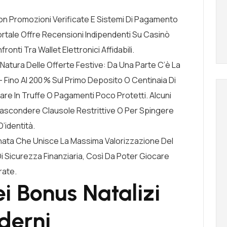
n Promozioni Verificate E Sistemi Di Pagamento
Portale Offre Recensioni Indipendenti Su Casinò
ronti Tra Wallet Elettronici Affidabili.
 Natura Delle Offerte Festive: Da Una Parte C’è La
 Fino Al 200 % Sul Primo Deposito O Centinaia Di
cappare In Truffe O Pagamenti Poco Protetti. Alcuni
ascondere Clausole Restrittive O Per Spingere
’identità.
nata Che Unisce La Massima Valorizzazione Del
i Sicurezza Finanziaria, Così Da Poter Giocare
rate.
i Bonus Natalizi
derni