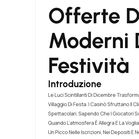
Offerte D
Moderni 
Festività
Introduzione
Le Luci Scintillanti Di Dicembre Trasfor
Villaggio Di Festa. I Casinò Sfruttano Il 
Spettacolari, Sapendo Che I Giocatori So
Quando L’atmosfera È Allegra E La Voglia
Un Picco Nelle Iscrizioni, Nei Depositi E