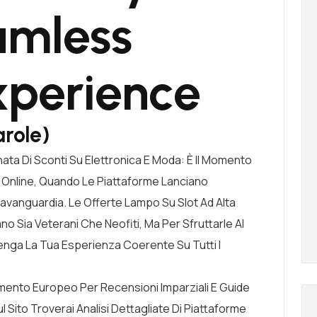
amless
xperience
arole)
ornata Di Sconti Su Elettronica E Moda: È Il Momento
ò Online, Quando Le Piattaforme Lanciano
l’avanguardia. Le Offerte Lampo Su Slot Ad Alta
ano Sia Veterani Che Neofiti, Ma Per Sfruttarle Al
nga La Tua Esperienza Coerente Su Tutti I
imento Europeo Per Recensioni Imparziali E Guide
l Sito Troverai Analisi Dettagliate Di Piattaforme