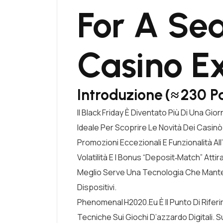
For A Se
Casino E
Introduzione (≈ 230 P
Il Black Friday È Diventato Più Di Una Gi
Ideale Per Scoprire Le Novità Dei Casin
Promozioni Eccezionali E Funzionalità Al
Volatilità E I Bonus “deposit‑match” Attir
Meglio Serve Una Tecnologia Che Mante
Dispositivi.
Phenomenal H2020.Eu È Il Punto Di Rifer
Tecniche Sui Giochi D’azzardo Digitali. Su