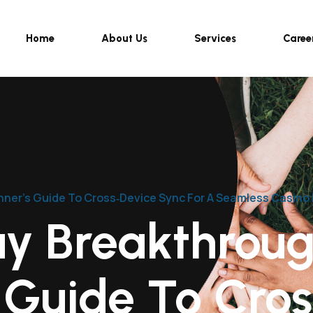
Home
About Us
Services
Caree
inner’s Guide To Cross‑Device Sync For A Seamless Casino
ay Breakthroug
 Guide To Cro