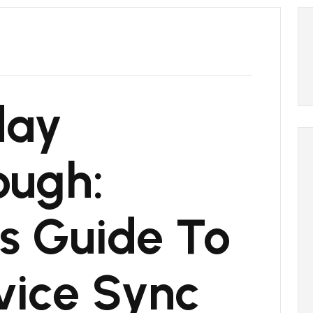
day
ough:
’s Guide To
vice Sync