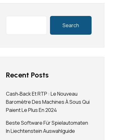
Search
Recent Posts
Cash‑back Et RTP : Le Nouveau
Baromètre Des Machines À Sous Qui
Paient Le Plus En 2024
Beste Software Für Spielautomaten
In Liechtenstein Auswahlguide