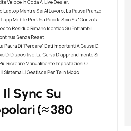
ita Veloce In Coda Al Live Dealer.
uo Laptop Mentre Sei Al Lavoro; La Pausa Pranzo
i L’app Mobile Per Una Rapida Spin Su “Gonzo’s
redito Residuo Rimane Identico Su Entrambi I
 Continua Senza Reset.
La Paura Di “perdere” Dati Importanti A Causa Di
io Di Dispositivo. La Curva D’apprendimento Si
Più Ricreare Manualmente Impostazioni O
: Il Sistema Li Gestisce Per Te In Modo
Il Sync Su
polari (≈ 380