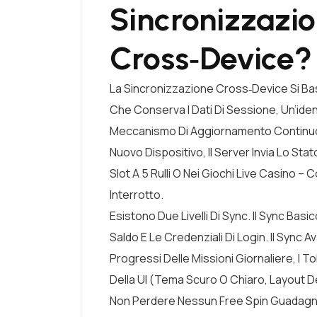
Sincronizzazi
Cross‑device? 
La Sincronizzazione Cross‑device Si B
Che Conserva I Dati Di Sessione, Un’iden
Meccanismo Di Aggiornamento Continuo F
Nuovo Dispositivo, Il Server Invia Lo Sta
Slot A 5 Rulli O Nei Giochi Live Casino 
Interrotto.
Esistono Due Livelli Di Sync. Il Sync Bas
Saldo E Le Credenziali Di Login. Il Sync
Progressi Delle Missioni Giornaliere, I
Della UI (tema Scuro O Chiaro, Layout Del
Non Perdere Nessun Free Spin Guadag