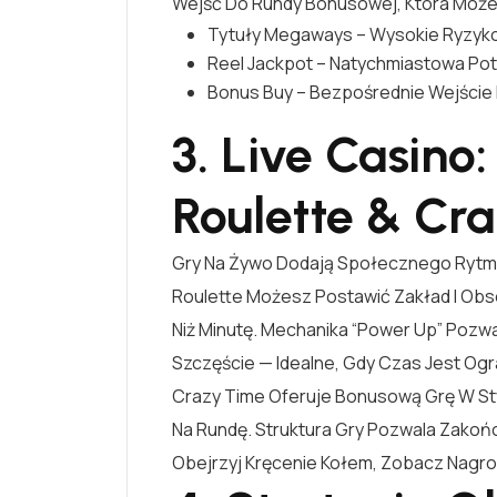
Wejść Do Rundy Bonusowej, Która Może 
Tytuły Megaways – Wysokie Ryzyko
Reel Jackpot – Natychmiastowa Po
Bonus Buy – Bezpośrednie Wejści
3. Live Casino
Roulette & Cr
Gry Na Żywo Dodają Społecznego Rytmu,
Roulette Możesz Postawić Zakład I Obs
Niż Minutę. Mechanika “Power Up” Pozwa
Szczęście — Idealne, Gdy Czas Jest Ogr
Crazy Time Oferuje Bonusową Grę W St
Na Rundę. Struktura Gry Pozwala Zakoń
Obejrzyj Kręcenie Kołem, Zobacz Nagrodę