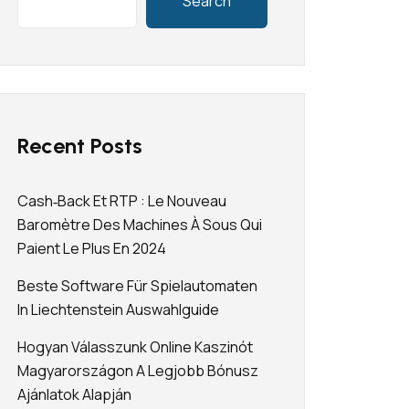
Search
Recent Posts
Cash‑back Et RTP : Le Nouveau
Baromètre Des Machines À Sous Qui
Paient Le Plus En 2024
Beste Software Für Spielautomaten
In Liechtenstein Auswahlguide
Hogyan Válasszunk Online Kaszinót
Magyarországon A Legjobb Bónusz
Ajánlatok Alapján