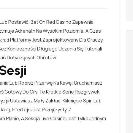
Lub Postawić, Bet On Red Casino Zapewnia
ymuje Adrenalin Na Wysokim Poziomie, A Czas
ład Platformy Jest Zaprojektowany Dla Graczy,
z Konieczności Długiego Uczenia Się Tutoriali
ań Dotyczących Obrotów.
 Sesji
ania Lub Robisz Przerwę Na Kawę; Uruchamiasz
teś Gotowy Do Gry. Te Krótkie Serie Rozgrywek
ji: Ustawiasz Mały Zakład, Kliknięcie Spin Lub
alej. Interfejs Jest Przejrzysty, Z
m Planie, A Sekcja Live Casino Jest Tylko Jednym