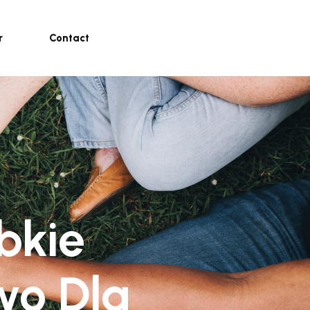
r
Contact
bkie
wo Dla