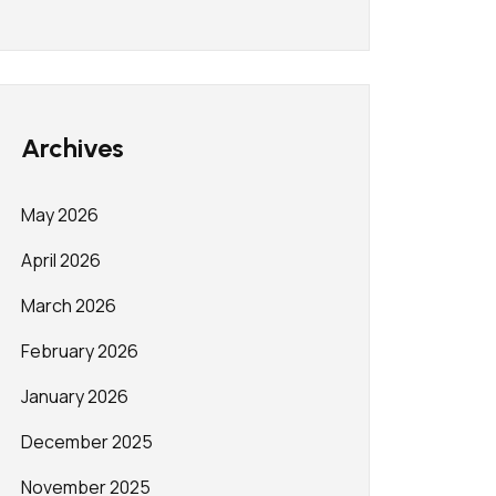
Archives
May 2026
April 2026
March 2026
February 2026
January 2026
December 2025
November 2025