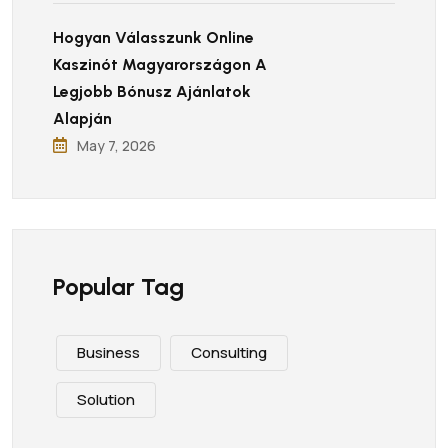
Hogyan Válasszunk Online
Kaszinót Magyarországon A
Legjobb Bónusz Ajánlatok
Alapján
May 7, 2026
Popular Tag
Business
Consulting
Solution