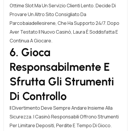
Ottime Slot Ma Un Servizio Clienti Lento. Decide Di
Provare Un Altro Sito Consigliato Da
Parcobaiadellesirene, Che Ha Supporto 24/7. Dopo
Aver Testato Il Nuovo Casinò, Laura È Soddisfatta E
Continua A Giocare.
6. Gioca
Responsabilmente E
Sfrutta Gli Strumenti
Di Controllo
Il Divertimento Deve Sempre Andare Insieme Alla
Sicurezza. I Casinò Responsabili Offrono Strumenti
Per Limitare Depositi, Perdite E Tempo Di Gioco.