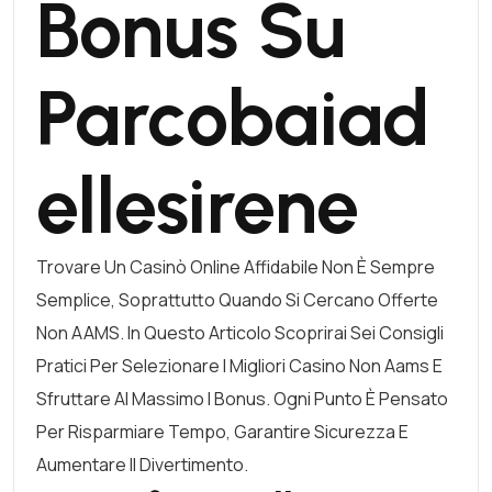
Bonus Su
Parcobaiad
Ellesirene
Trovare Un Casinò Online Affidabile Non È Sempre
Semplice, Soprattutto Quando Si Cercano Offerte
Non AAMS. In Questo Articolo Scoprirai Sei Consigli
Pratici Per Selezionare I Migliori Casino Non Aams E
Sfruttare Al Massimo I Bonus. Ogni Punto È Pensato
Per Risparmiare Tempo, Garantire Sicurezza E
Aumentare Il Divertimento.