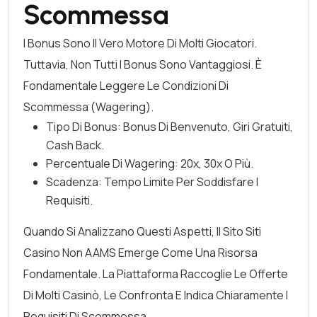
Scommessa
I Bonus Sono Il Vero Motore Di Molti Giocatori.
Tuttavia, Non Tutti I Bonus Sono Vantaggiosi. È
Fondamentale Leggere Le Condizioni Di
Scommessa (wagering).
Tipo Di Bonus: Bonus Di Benvenuto, Giri Gratuiti,
Cash Back.
Percentuale Di Wagering: 20x, 30x O Più.
Scadenza: Tempo Limite Per Soddisfare I
Requisiti.
Quando Si Analizzano Questi Aspetti, Il Sito
Siti
Casino Non AAMS
Emerge Come Una Risorsa
Fondamentale. La Piattaforma Raccoglie Le Offerte
Di Molti Casinò, Le Confronta E Indica Chiaramente I
Requisiti Di Scommessa.