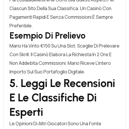
Ciascun Sito Della Sua Classifica. Un Casinò Con
Pagamenti Rapidi E Senza Commissioni È Sempre
Preferibile.
Esempio Di Prelievo
Mario Ha Vinto €150 Su Una Slot. Sceglie Di Prelevare
Con Skrill. Il Casinò Elabora La Richiesta In 2 Ore E
Non Addebita Commissioni. Mario Riceve L’intero
Importo Sul Suo Portafoglio Digitale.
5. Leggi Le Recensioni
E Le Classifiche Di
Esperti
Le Opinioni Di Altri Giocatori Sono Una Fonte