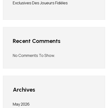
Exclusives Des Joueurs Fidèles
Recent Comments
No Comments To Show.
Archives
May 2026