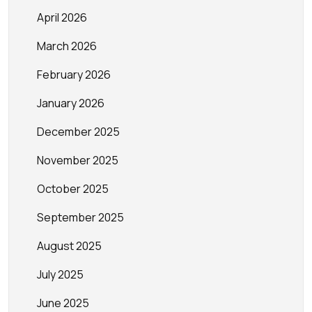
April 2026
March 2026
February 2026
January 2026
December 2025
November 2025
October 2025
September 2025
August 2025
July 2025
June 2025