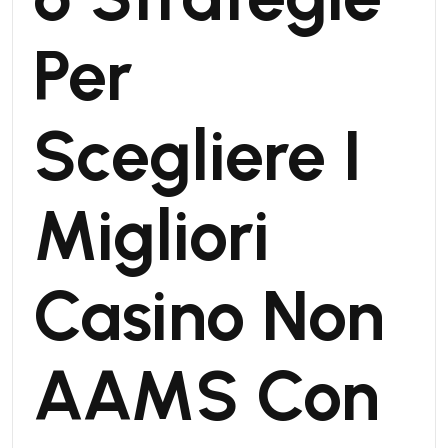
Per
Scegliere I
Migliori
Casino Non
AAMS Con