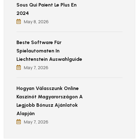
Sous Qui Paient Le Plus En
2024
May 8, 2026
Beste Software Für
Spielautomaten In
Liechtenstein Auswahlguide
May 7, 2026
Hogyan Válasszunk Online
Kaszinót Magyarországon A
Legjobb Bónusz Ajánlatok
Alapján
May 7, 2026