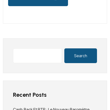
Search
Recent Posts
Cash‑back Et RTP : Le Nouveau Baromètre