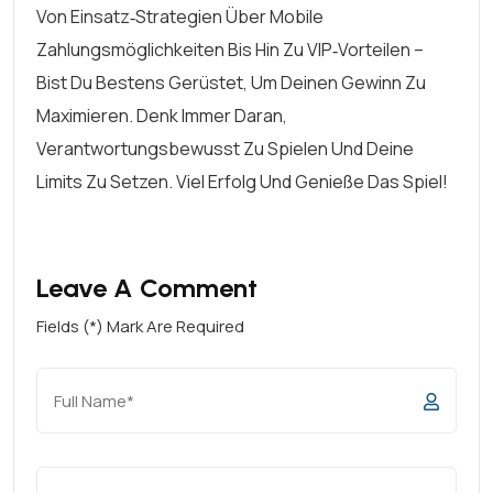
Von Einsatz‑Strategien Über Mobile
Zahlungsmöglichkeiten Bis Hin Zu VIP‑Vorteilen –
Bist Du Bestens Gerüstet, Um Deinen Gewinn Zu
Maximieren. Denk Immer Daran,
Verantwortungsbewusst Zu Spielen Und Deine
Limits Zu Setzen. Viel Erfolg Und Genieße Das Spiel!
Leave A Comment
Fields (*) Mark Are Required