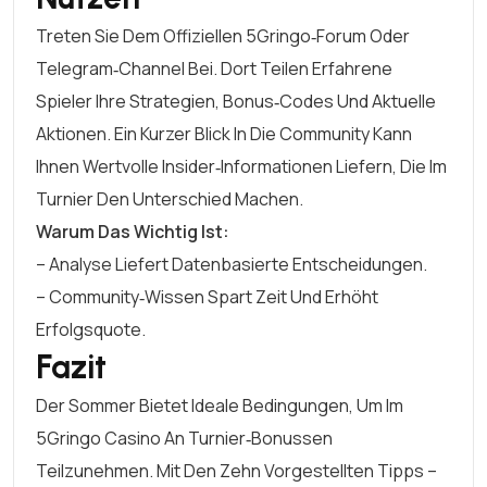
Treten Sie Dem Offiziellen 5Gringo‑Forum Oder
Telegram‑Channel Bei. Dort Teilen Erfahrene
Spieler Ihre Strategien, Bonus‑Codes Und Aktuelle
Aktionen. Ein Kurzer Blick In Die Community Kann
Ihnen Wertvolle Insider‑Informationen Liefern, Die Im
Turnier Den Unterschied Machen.
Warum Das Wichtig Ist:
– Analyse Liefert Datenbasierte Entscheidungen.
– Community‑Wissen Spart Zeit Und Erhöht
Erfolgsquote.
Fazit
Der Sommer Bietet Ideale Bedingungen, Um Im
5Gringo Casino An Turnier‑Bonussen
Teilzunehmen. Mit Den Zehn Vorgestellten Tipps –