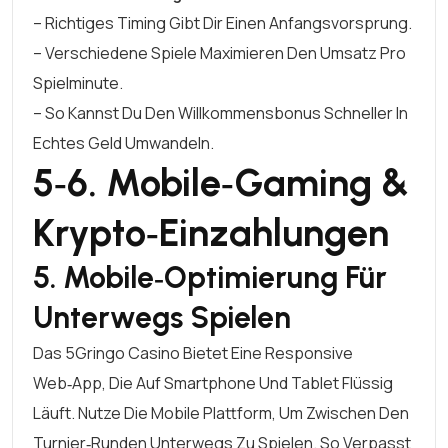
– Richtiges Timing Gibt Dir Einen Anfangsvorsprung.
– Verschiedene Spiele Maximieren Den Umsatz Pro
Spielminute.
– So Kannst Du Den Willkommensbonus Schneller In
Echtes Geld Umwandeln.
5‑6. Mobile‑Gaming &
Krypto‑Einzahlungen
5. Mobile‑Optimierung Für
Unterwegs Spielen
Das 5Gringo Casino Bietet Eine Responsive
Web‑App, Die Auf Smartphone Und Tablet Flüssig
Läuft. Nutze Die Mobile Plattform, Um Zwischen Den
Turnier‑Runden Unterwegs Zu Spielen. So Verpasst