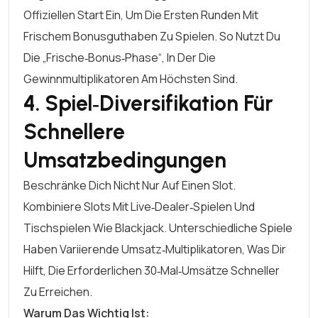
Offiziellen Start Ein, Um Die Ersten Runden Mit
Frischem Bonusguthaben Zu Spielen. So Nutzt Du
Die „Frische‑Bonus‑Phase“, In Der Die
Gewinnmultiplikatoren Am Höchsten Sind.
4. Spiel‑Diversifikation Für
Schnellere
Umsatzbedingungen
Beschränke Dich Nicht Nur Auf Einen Slot.
Kombiniere Slots Mit Live‑Dealer‑Spielen Und
Tischspielen Wie Blackjack. Unterschiedliche Spiele
Haben Variierende Umsatz‑Multiplikatoren, Was Dir
Hilft, Die Erforderlichen 30‑mal‑Umsätze Schneller
Zu Erreichen.
Warum Das Wichtig Ist: