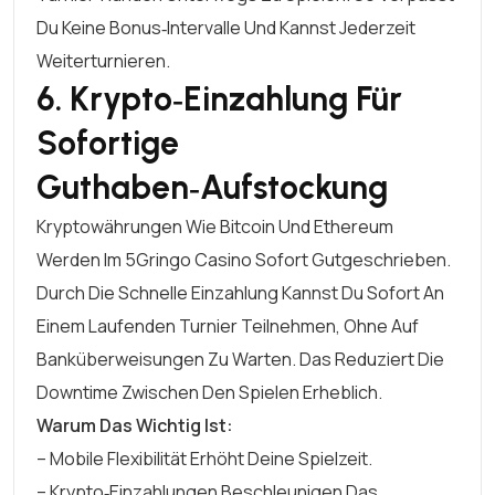
Du Keine Bonus‑Intervalle Und Kannst Jederzeit
Weiterturnieren.
6. Krypto‑Einzahlung Für
Sofortige
Guthaben‑Aufstockung
Kryptowährungen Wie Bitcoin Und Ethereum
Werden Im 5Gringo Casino Sofort Gutgeschrieben.
Durch Die Schnelle Einzahlung Kannst Du Sofort An
Einem Laufenden Turnier Teilnehmen, Ohne Auf
Banküberweisungen Zu Warten. Das Reduziert Die
Downtime Zwischen Den Spielen Erheblich.
Warum Das Wichtig Ist:
– Mobile Flexibilität Erhöht Deine Spielzeit.
– Krypto‑Einzahlungen Beschleunigen Das