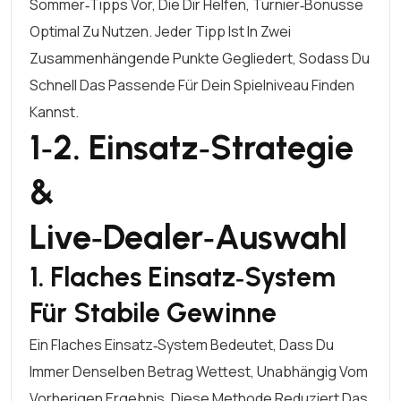
Sommer‑Tipps Vor, Die Dir Helfen, Turnier‑Bonusse
Optimal Zu Nutzen. Jeder Tipp Ist In Zwei
Zusammenhängende Punkte Gegliedert, Sodass Du
Schnell Das Passende Für Dein Spielniveau Finden
Kannst.
1‑2. Einsatz‑Strategie
&
Live‑Dealer‑Auswahl
1. Flaches Einsatz‑System
Für Stabile Gewinne
Ein Flaches Einsatz‑System Bedeutet, Dass Du
Immer Denselben Betrag Wettest, Unabhängig Vom
Vorherigen Ergebnis. Diese Methode Reduziert Das