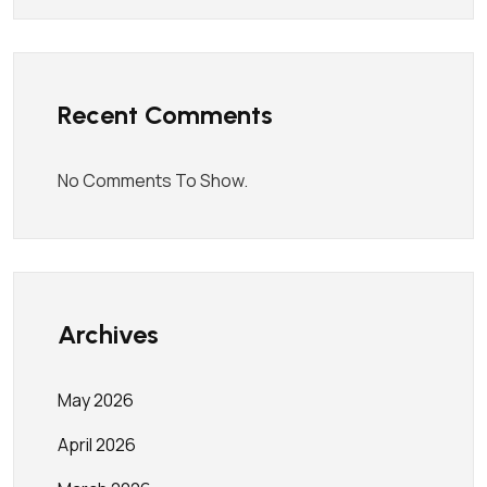
Recent Comments
No Comments To Show.
Archives
May 2026
April 2026