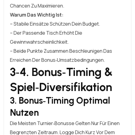
Chancen Zu Maximieren.
Warum Das Wichtig Ist:
– Stabile Einsätze Schützen Dein Budget.
– Der Passende Tisch Erhöht Die
Gewinnwahrscheinlichkeit.
– Beide Punkte Zusammen Beschleunigen Das
Erreichen Der Bonus‑Umsatzbedingungen.
3‑4. Bonus‑Timing &
Spiel‑Diversifikation
3. Bonus‑Timing Optimal
Nutzen
Die Meisten Turnier‑Bonusse Gelten Nur Für Einen
Begrenzten Zeitraum. Logge Dich Kurz Vor Dem