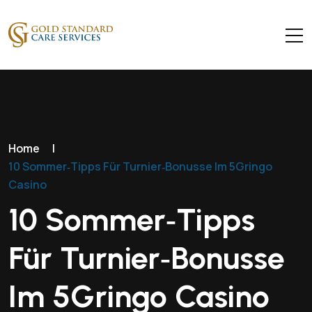
Home
|
10 Sommer‑Tipps Für Turnier‑Bonusse Im 5Gringo
Casino
10 Sommer‑Tipps
Für Turnier‑Bonusse
Im 5Gringo Casino