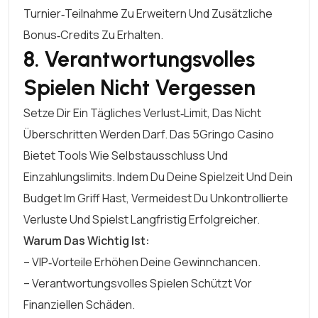
Turnier‑Teilnahme Zu Erweitern Und Zusätzliche
Bonus‑Credits Zu Erhalten.
8. Verantwortungsvolles
Spielen Nicht Vergessen
Setze Dir Ein Tägliches Verlust‑Limit, Das Nicht
Überschritten Werden Darf. Das 5Gringo Casino
Bietet Tools Wie Selbstausschluss Und
Einzahlungslimits. Indem Du Deine Spielzeit Und Dein
Budget Im Griff Hast, Vermeidest Du Unkontrollierte
Verluste Und Spielst Langfristig Erfolgreicher.
Warum Das Wichtig Ist:
– VIP‑Vorteile Erhöhen Deine Gewinnchancen.
– Verantwortungsvolles Spielen Schützt Vor
Finanziellen Schäden.