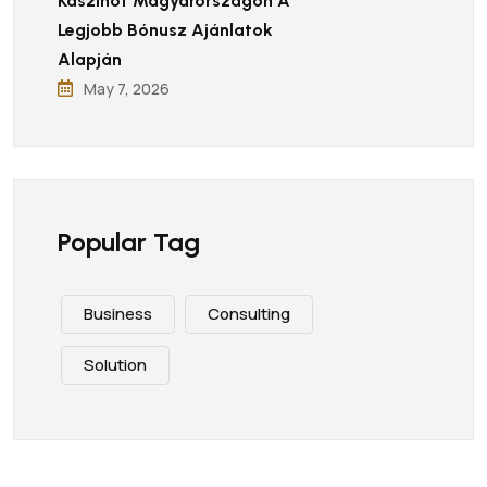
Kaszinót Magyarországon A
Legjobb Bónusz Ajánlatok
Alapján
May 7, 2026
Popular Tag
Business
Consulting
Solution