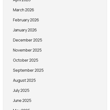
March 2026
February 2026
January 2026
December 2025
November 2025
October 2025
September 2025
August 2025
July 2025
June 2025