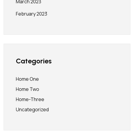
March 2023
February 2023
Categories
Home One
Home Two
Home-Three
Uncategorized