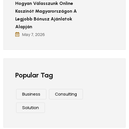
Hogyan Válasszunk Online
Kaszinót Magyarországon A
Legjobb Bónusz Ajánlatok
Alapján
May 7, 2026
Popular Tag
Business
Consulting
Solution