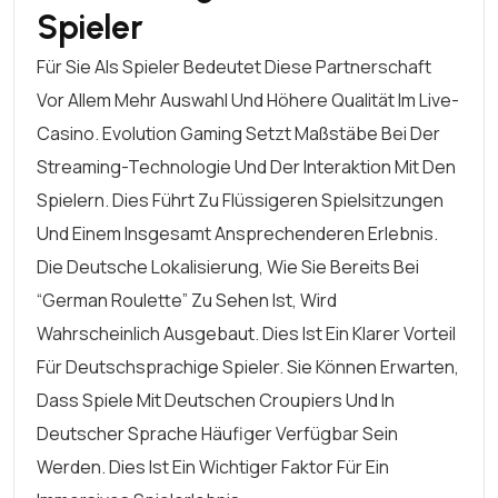
Spieler
Für Sie Als Spieler Bedeutet Diese Partnerschaft
Vor Allem Mehr Auswahl Und Höhere Qualität Im Live-
Casino. Evolution Gaming Setzt Maßstäbe Bei Der
Streaming-Technologie Und Der Interaktion Mit Den
Spielern. Dies Führt Zu Flüssigeren Spielsitzungen
Und Einem Insgesamt Ansprechenderen Erlebnis.
Die Deutsche Lokalisierung, Wie Sie Bereits Bei
“German Roulette” Zu Sehen Ist, Wird
Wahrscheinlich Ausgebaut. Dies Ist Ein Klarer Vorteil
Für Deutschsprachige Spieler. Sie Können Erwarten,
Dass Spiele Mit Deutschen Croupiers Und In
Deutscher Sprache Häufiger Verfügbar Sein
Werden. Dies Ist Ein Wichtiger Faktor Für Ein