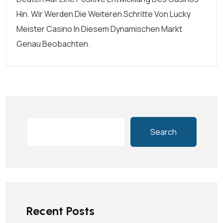
Hin. Wir Werden Die Weiteren Schritte Von Lucky
Meister Casino In Diesem Dynamischen Markt
Genau Beobachten.
Search
Recent Posts