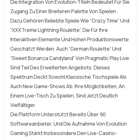
Die Integration Von Evolution-Titeln Bedeutet Für Sie
Zugang Zu Einer Breiteren Palette Von Spielen.
Dazu Gehören Beliebte Spiele Wie “Crazy Time” Und
“XXXTreme Lightning Roulette”, Die Für Ihre
Interaktiven Elemente Und Hohen Produktionswerte
Geschätzt Werden. Auch “German Roulette” Und
“Sweet Bonanza Candyland” Von Pragmatic Play Live
Sind Teil Des Erweiterten Angebots. Dieses
Spektrum Deckt Sowohl Klassische Tischspiele Als
Auch New Game-Shows Ab. Ihre Möglichkeiten, An
Einem Live-Tisch Zu Spielen, Sind Jetzt Deutlich
Vielfältiger.
Die Plattform Unterstützt Bereits Über 90
Softwareanbieter, Und Die Aufnahme Von Evolution
Gaming Stärkt Insbesondere Den Live-Casino-